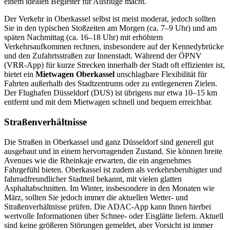
einem idealen Begleiter für Ausflüge macht.
Der Verkehr in Oberkassel selbst ist meist moderat, jedoch sollten
Sie in den typischen Stoßzeiten am Morgen (ca. 7–9 Uhr) und am
späten Nachmittag (ca. 16–18 Uhr) mit erhöhtem
Verkehrsaufkommen rechnen, insbesondere auf der Kennedybrücke
und den Zufahrtsstraßen zur Innenstadt. Während der ÖPNV
(VRR-App) für kurze Strecken innerhalb der Stadt oft effizienter ist,
bietet ein
Mietwagen Oberkassel
unschlagbare Flexibilität für
Fahrten außerhalb des Stadtzentrums oder zu entlegeneren Zielen.
Der Flughafen Düsseldorf (DUS) ist übrigens nur etwa 10–15 km
entfernt und mit dem Mietwagen schnell und bequem erreichbar.
Straßenverhältnisse
Die Straßen in Oberkassel und ganz Düsseldorf sind generell gut
ausgebaut und in einem hervorragenden Zustand. Sie können breite
Avenues wie die Rheinkaje erwarten, die ein angenehmes
Fahrgefühl bieten. Oberkassel ist zudem als verkehrsberuhigter und
fahrradfreundlicher Stadtteil bekannt, mit vielen glatten
Asphaltabschnitten. Im Winter, insbesondere in den Monaten wie
März, sollten Sie jedoch immer die aktuellen Wetter- und
Straßenverhältnisse prüfen. Die ADAC-App kann Ihnen hierbei
wertvolle Informationen über Schnee- oder Eisglätte liefern. Aktuell
sind keine größeren Störungen gemeldet, aber Vorsicht ist immer