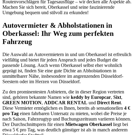
Routenvorschlägen für Tagesausflüge – wir decken alle Aspekte ab.
Machen Sie sich bereit, Oberkassel und seine faszinierende
Umgebung bequem und stilvoll zu erkunden!
Autovermieter & Abholstationen in
Oberkassel: Ihr Weg zum perfekten
Fahrzeug
Die Auswahl an Autovermietern in und um Oberkassel ist erfreulich
vielfältig und bietet für jeden Anspruch und jedes Budget die
passende Lösung. Auch wenn Oberkassel selbst eher wohnlich
geprägt ist, finden Sie eine gute Dichte an Abholstationen in
unmittelbarer Nähe, insbesondere im angrenzenden Düsseldorf-
Seestern oder im Herzen von Düsseldorf.
Zu den prominentesten Anbietern, die in dieser Region vertreten
sind, gehören bekannte Namen wie
keddy by Europcar
,
Sixt
,
GREEN MOTION
,
ADDCAR RENTAL
und
Direct Rent
.
Diese Vermieter ermöglichen es Ihnen, bereits ab sensationellen
4 €
pro Tag
einen fahrbaren Untersatz zu mieten, wobei die Preise je
nach Saison, Fahrzeugtyp und Buchungszeitraum variieren können.
Der Durchschnittspreis für einen
Mietwagen Oberkassel
liegt bei
etwa 5 € pro Tag, was deutlich günstiger ist als in manch anderem