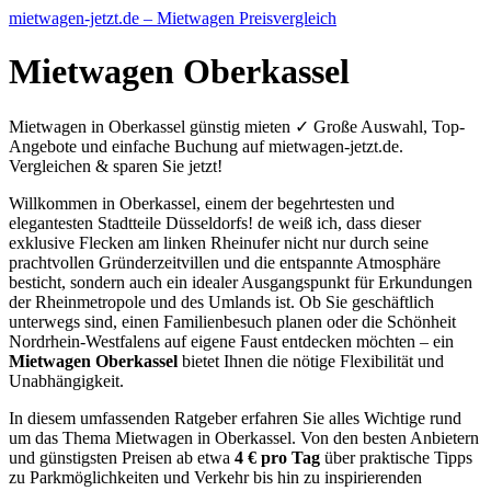
mietwagen-jetzt.de – Mietwagen Preisvergleich
Mietwagen Oberkassel
Mietwagen in Oberkassel günstig mieten ✓ Große Auswahl, Top-
Angebote und einfache Buchung auf mietwagen-jetzt.de.
Vergleichen & sparen Sie jetzt!
Willkommen in Oberkassel, einem der begehrtesten und
elegantesten Stadtteile Düsseldorfs! de weiß ich, dass dieser
exklusive Flecken am linken Rheinufer nicht nur durch seine
prachtvollen Gründerzeitvillen und die entspannte Atmosphäre
besticht, sondern auch ein idealer Ausgangspunkt für Erkundungen
der Rheinmetropole und des Umlands ist. Ob Sie geschäftlich
unterwegs sind, einen Familienbesuch planen oder die Schönheit
Nordrhein-Westfalens auf eigene Faust entdecken möchten – ein
Mietwagen Oberkassel
bietet Ihnen die nötige Flexibilität und
Unabhängigkeit.
In diesem umfassenden Ratgeber erfahren Sie alles Wichtige rund
um das Thema Mietwagen in Oberkassel. Von den besten Anbietern
und günstigsten Preisen ab etwa
4 € pro Tag
über praktische Tipps
zu Parkmöglichkeiten und Verkehr bis hin zu inspirierenden