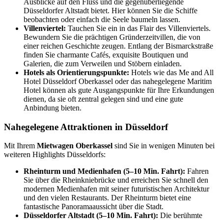
Ausblicke auf den Fluss und die gegenüberliegende
Düsseldorfer Altstadt bietet. Hier können Sie die Schiffe
beobachten oder einfach die Seele baumeln lassen.
Villenviertel:
Tauchen Sie ein in das Flair des Villenviertels.
Bewundern Sie die prächtigen Gründerzeitvillen, die von
einer reichen Geschichte zeugen. Entlang der Bismarckstraße
finden Sie charmante Cafés, exquisite Boutiquen und
Galerien, die zum Verweilen und Stöbern einladen.
Hotels als Orientierungspunkte:
Hotels wie das Me and All
Hotel Düsseldorf Oberkassel oder das nahegelegene Maritim
Hotel können als gute Ausgangspunkte für Ihre Erkundungen
dienen, da sie oft zentral gelegen sind und eine gute
Anbindung bieten.
Nahegelegene Attraktionen in Düsseldorf
Mit Ihrem
Mietwagen Oberkassel
sind Sie in wenigen Minuten bei
weiteren Highlights Düsseldorfs:
Rheinturm und Medienhafen (5–10 Min. Fahrt):
Fahren
Sie über die Rheinkniebrücke und erreichen Sie schnell den
modernen Medienhafen mit seiner futuristischen Architektur
und den vielen Restaurants. Der Rheinturm bietet eine
fantastische Panoramaaussicht über die Stadt.
Düsseldorfer Altstadt (5–10 Min. Fahrt):
Die berühmte