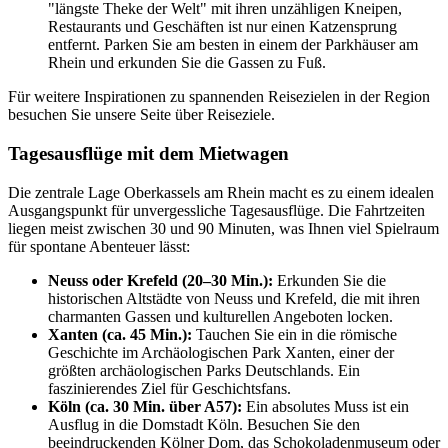
"längste Theke der Welt" mit ihren unzähligen Kneipen,
Restaurants und Geschäften ist nur einen Katzensprung
entfernt. Parken Sie am besten in einem der Parkhäuser am
Rhein und erkunden Sie die Gassen zu Fuß.
Für weitere Inspirationen zu spannenden Reisezielen in der Region
besuchen Sie unsere Seite über Reiseziele.
Tagesausflüge mit dem Mietwagen
Die zentrale Lage Oberkassels am Rhein macht es zu einem idealen
Ausgangspunkt für unvergessliche Tagesausflüge. Die Fahrtzeiten
liegen meist zwischen 30 und 90 Minuten, was Ihnen viel Spielraum
für spontane Abenteuer lässt:
Neuss oder Krefeld (20–30 Min.):
Erkunden Sie die
historischen Altstädte von Neuss und Krefeld, die mit ihren
charmanten Gassen und kulturellen Angeboten locken.
Xanten (ca. 45 Min.):
Tauchen Sie ein in die römische
Geschichte im Archäologischen Park Xanten, einer der
größten archäologischen Parks Deutschlands. Ein
faszinierendes Ziel für Geschichtsfans.
Köln (ca. 30 Min. über A57):
Ein absolutes Muss ist ein
Ausflug in die Domstadt Köln. Besuchen Sie den
beeindruckenden Kölner Dom, das Schokoladenmuseum oder