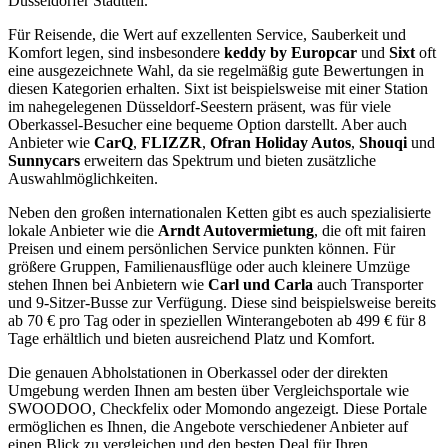
Düsseldorfer Stadtteil.
Für Reisende, die Wert auf exzellenten Service, Sauberkeit und
Komfort legen, sind insbesondere
keddy by Europcar
und
Sixt
oft
eine ausgezeichnete Wahl, da sie regelmäßig gute Bewertungen in
diesen Kategorien erhalten. Sixt ist beispielsweise mit einer Station
im nahegelegenen Düsseldorf-Seestern präsent, was für viele
Oberkassel-Besucher eine bequeme Option darstellt. Aber auch
Anbieter wie
CarQ
,
FLIZZR
,
Ofran Holiday Autos
,
Shouqi
und
Sunnycars
erweitern das Spektrum und bieten zusätzliche
Auswahlmöglichkeiten.
Neben den großen internationalen Ketten gibt es auch spezialisierte
lokale Anbieter wie die
Arndt Autovermietung
, die oft mit fairen
Preisen und einem persönlichen Service punkten können. Für
größere Gruppen, Familienausflüge oder auch kleinere Umzüge
stehen Ihnen bei Anbietern wie
Carl und Carla
auch Transporter
und 9-Sitzer-Busse zur Verfügung. Diese sind beispielsweise bereits
ab 70 € pro Tag oder in speziellen Winterangeboten ab 499 € für 8
Tage erhältlich und bieten ausreichend Platz und Komfort.
Die genauen Abholstationen in Oberkassel oder der direkten
Umgebung werden Ihnen am besten über Vergleichsportale wie
SWOODOO, Checkfelix oder Momondo angezeigt. Diese Portale
ermöglichen es Ihnen, die Angebote verschiedener Anbieter auf
einen Blick zu vergleichen und den besten Deal für Ihren