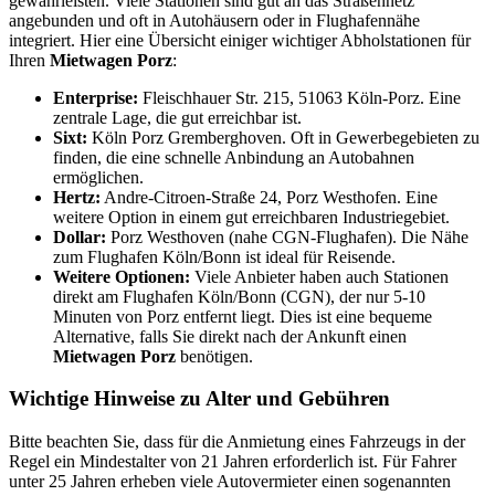
gewährleisten. Viele Stationen sind gut an das Straßennetz
angebunden und oft in Autohäusern oder in Flughafennähe
integriert. Hier eine Übersicht einiger wichtiger Abholstationen für
Ihren
Mietwagen Porz
:
Enterprise:
Fleischhauer Str. 215, 51063 Köln-Porz. Eine
zentrale Lage, die gut erreichbar ist.
Sixt:
Köln Porz Gremberghoven. Oft in Gewerbegebieten zu
finden, die eine schnelle Anbindung an Autobahnen
ermöglichen.
Hertz:
Andre-Citroen-Straße 24, Porz Westhofen. Eine
weitere Option in einem gut erreichbaren Industriegebiet.
Dollar:
Porz Westhoven (nahe CGN-Flughafen). Die Nähe
zum Flughafen Köln/Bonn ist ideal für Reisende.
Weitere Optionen:
Viele Anbieter haben auch Stationen
direkt am Flughafen Köln/Bonn (CGN), der nur 5-10
Minuten von Porz entfernt liegt. Dies ist eine bequeme
Alternative, falls Sie direkt nach der Ankunft einen
Mietwagen Porz
benötigen.
Wichtige Hinweise zu Alter und Gebühren
Bitte beachten Sie, dass für die Anmietung eines Fahrzeugs in der
Regel ein Mindestalter von 21 Jahren erforderlich ist. Für Fahrer
unter 25 Jahren erheben viele Autovermieter einen sogenannten