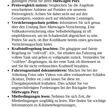
günstigere Preise für Ihren
Mietwagen Porz
.
Preisvergleich nutzen:
Vergleichen Sie die Angebote
verschiedener Anbieter auf Portalen wie unserem
Preisvergleich. Achten Sie dabei nicht nur auf den
Gesamtpreis, sondern auch auf inkludierte Leistungen.
Versicherungsschutz prüfen:
Informieren Sie sich genau
über den Umfang Ihrer Mietwagen-Versicherung. Eine
Vollkaskoversicherung ohne Selbstbeteiligung ist oft
empfehlenswert, um im Schadensfall abgesichert zu sein.
Prüfen Sie auch, ob Ihre Kreditkarte bereits einen gewissen
Versicherungsschutz bietet.
Kraftstoffregelung beachten:
Die gängigste und fairste
Regelung ist "voll/voll", d.h., Sie erhalten das Fahrzeug mit
vollem Tank und geben es vollgetankt zurück. Vermeiden Sie
"voll/leer"-Regelungen, da der erste Tank oft überteuert ist
und Sie für nicht verbrauchten Kraftstoff bezahlen.
Fahrzeugzustand dokumentieren:
Machen Sie bei der
Abholung Fotos oder Videos von allen vorhandenen Schäden
(Kratzer, Dellen etc.) und lassen Sie diese im
Übergabeprotokoll festhalten. Dies schützt Sie vor
ungerechtfertigten Forderungen bei der Rückgabe Ihres
Mietwagen Porz
.
Mietbedingungen lesen:
Nehmen Sie sich Zeit, die
Mietbedingungen sorgfältig zu lesen. Hier finden Sie wichtige
Informationen zu Kilometerbegrenzungen,