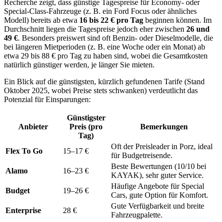
Recherche zeigt, dass günstige Tagespreise für Economy- oder
Special-Class-Fahrzeuge (z. B. ein Ford Focus oder ähnliches
Modell) bereits ab etwa
16 bis 22 € pro Tag
beginnen können. Im
Durchschnitt liegen die Tagespreise jedoch eher zwischen
26 und
49 €
. Besonders preiswert sind oft Benzin- oder Dieselmodelle, die
bei längeren Mietperioden (z. B. eine Woche oder ein Monat) ab
etwa 29 bis 88 € pro Tag zu haben sind, wobei die Gesamtkosten
natürlich günstiger werden, je länger Sie mieten.
Ein Blick auf die günstigsten, kürzlich gefundenen Tarife (Stand
Oktober 2025, wobei Preise stets schwanken) verdeutlicht das
Potenzial für Einsparungen:
Günstigster
Anbieter
Preis (pro
Bemerkungen
Tag)
Oft der Preisleader in Porz, ideal
Flex To Go
15–17 €
für Budgetreisende.
Beste Bewertungen (10/10 bei
Alamo
16–23 €
KAYAK), sehr guter Service.
Häufige Angebote für Special
Budget
19–26 €
Cars, gute Option für Komfort.
Gute Verfügbarkeit und breite
Enterprise
28 €
Fahrzeugpalette.