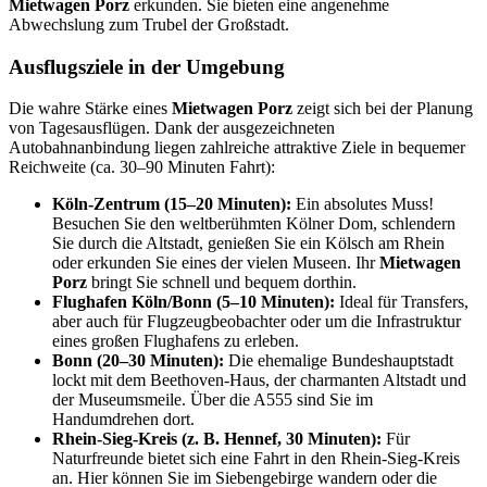
Mietwagen Porz
erkunden. Sie bieten eine angenehme
Abwechslung zum Trubel der Großstadt.
Ausflugsziele in der Umgebung
Die wahre Stärke eines
Mietwagen Porz
zeigt sich bei der Planung
von Tagesausflügen. Dank der ausgezeichneten
Autobahnanbindung liegen zahlreiche attraktive Ziele in bequemer
Reichweite (ca. 30–90 Minuten Fahrt):
Köln-Zentrum (15–20 Minuten):
Ein absolutes Muss!
Besuchen Sie den weltberühmten Kölner Dom, schlendern
Sie durch die Altstadt, genießen Sie ein Kölsch am Rhein
oder erkunden Sie eines der vielen Museen. Ihr
Mietwagen
Porz
bringt Sie schnell und bequem dorthin.
Flughafen Köln/Bonn (5–10 Minuten):
Ideal für Transfers,
aber auch für Flugzeugbeobachter oder um die Infrastruktur
eines großen Flughafens zu erleben.
Bonn (20–30 Minuten):
Die ehemalige Bundeshauptstadt
lockt mit dem Beethoven-Haus, der charmanten Altstadt und
der Museumsmeile. Über die A555 sind Sie im
Handumdrehen dort.
Rhein-Sieg-Kreis (z. B. Hennef, 30 Minuten):
Für
Naturfreunde bietet sich eine Fahrt in den Rhein-Sieg-Kreis
an. Hier können Sie im Siebengebirge wandern oder die