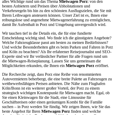
alles Wichtige rund um das Thema
Mietwagen Porz
: von den
besten Anbietern und Preisen über Abholstationen und
Verkehrsregeln bis hin zu den schönsten Ausflugszielen, die Sie mit
Ihrem Leihwagen ansteuern können. Unser Ziel ist es, Ihnen eine
reibungslose und angenehme Mietwagenerfahrung zu ermöglichen,
damit Ihr Aufenthalt in Porz und Umgebung unvergesslich wird.
Wir tauchen tief in die Details ein, die für eine fundierte
Entscheidung wichtig sind. Wo finde ich die günstigsten Angebote?
Welche Fahrzeugklasse passt am besten zu meinen Bedürfnissen?
Und welche Besonderheiten gibt es beim Parken und Fahren in Porz
und Köln zu beachten? Als Ihr erfahrener Reisejournalist und SEO-
Experte sind wir Ihr verlässlicher Partner für alle Fragen rund um
die Mietwagen-Reiseplanung. Lassen Sie uns gemeinsam die
Möglichkeiten erkunden, die Ihnen ein
Mietwagen Porz
eröffnet.
Die Recherche zeigt, dass Porz eine Reihe von renommierten
Autovermietern beherbergt, die eine breite Palette an Fahrzeugen zu
wettbewerbsfähigen Preisen anbieten. Die Nähe zum Flughafen
Köln/Bonn ist ein weiterer großer Vorteil, der Porz zu einem
strategisch wichtigen Knotenpunkt für Mietwagen macht. Egal, ob
Sie einen Kleinwagen für die Stadt, eine Limousine für
Geschäftsreisen oder einen geräumigen Kombi für die Familie
suchen – in Porz werden Sie fündig. Wir zeigen Ihnen, wie Sie das
beste Angebot für Ihren
Mietwagen Porz
finden und welche