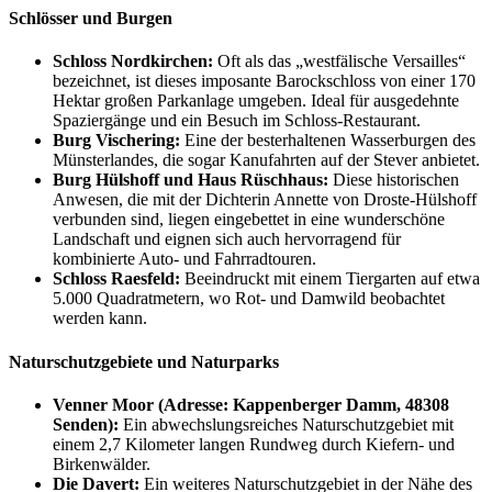
Schlösser und Burgen
Schloss Nordkirchen:
Oft als das „westfälische Versailles“
bezeichnet, ist dieses imposante Barockschloss von einer 170
Hektar großen Parkanlage umgeben. Ideal für ausgedehnte
Spaziergänge und ein Besuch im Schloss-Restaurant.
Burg Vischering:
Eine der besterhaltenen Wasserburgen des
Münsterlandes, die sogar Kanufahrten auf der Stever anbietet.
Burg Hülshoff und Haus Rüschhaus:
Diese historischen
Anwesen, die mit der Dichterin Annette von Droste-Hülshoff
verbunden sind, liegen eingebettet in eine wunderschöne
Landschaft und eignen sich auch hervorragend für
kombinierte Auto- und Fahrradtouren.
Schloss Raesfeld:
Beeindruckt mit einem Tiergarten auf etwa
5.000 Quadratmetern, wo Rot- und Damwild beobachtet
werden kann.
Naturschutzgebiete und Naturparks
Venner Moor (Adresse: Kappenberger Damm, 48308
Senden):
Ein abwechslungsreiches Naturschutzgebiet mit
einem 2,7 Kilometer langen Rundweg durch Kiefern- und
Birkenwälder.
Die Davert:
Ein weiteres Naturschutzgebiet in der Nähe des