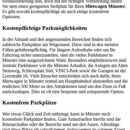
Herausforderung sein, doch mit der richtigen Vorbereitung finden
Sie stets einen geeigneten Stellplatz für Ihren
Mietwagen Münster
.
Es gibt sowohl kostenpflichtige als auch einige kostenfreie
Optionen.
Kostenpflichtige Parkmöglichkeiten
In der Altstadt und den angrenzenden Bereichen finden sich
zahlreiche Parkplätze am Wegesrand. Diese sind in den meisten
Fällen gebührenpflichtig. Für längere Aufenthalte oder um Ihr
Fahrzeug sicher unterzustellen, sind die vielen Parkhäuser in
Münster eine ausgezeichnete Wahl. Besonders empfehlenswert sind
zentrale Parkhäuser wie die Münster Arkaden, die Anlagen am Alten
Steinweg, Schlossplatz Süd, VINCI-Park sowie die Garagen an der
Loerstraße 16. Viele Besucher entscheiden sich auch dafür, ihren
Mietwagen in Münster zentral am Hauptbahnhof abzustellen und die
restlichen 500 Meter zu den Attraktionen rund um den Dom zu Fuß
zurückzulegen. Dies ist oft eine bequeme und zeitsparende Option.
Kostenfreie Parkplätze
Wer etwas Glück und Zeit mitbringt, kann in Münster auch
kostenfreie Parkplätze finden. Gute Anlaufstellen hierfür sind die
Bismarckallee oder die Bereiche rund um den Aasee. Allerdings
sind diese Plätze oft schnell belegt, insbesondere an schönen Tagen