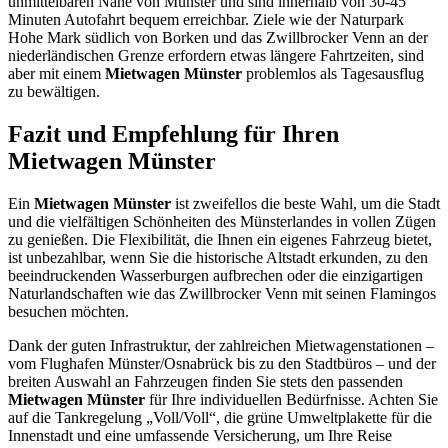
unmittelbaren Nähe von Münster und sind innerhalb von 30-45
Minuten Autofahrt bequem erreichbar. Ziele wie der Naturpark
Hohe Mark südlich von Borken und das Zwillbrocker Venn an der
niederländischen Grenze erfordern etwas längere Fahrtzeiten, sind
aber mit einem
Mietwagen Münster
problemlos als Tagesausflug
zu bewältigen.
Fazit und Empfehlung für Ihren
Mietwagen Münster
Ein
Mietwagen Münster
ist zweifellos die beste Wahl, um die Stadt
und die vielfältigen Schönheiten des Münsterlandes in vollen Zügen
zu genießen. Die Flexibilität, die Ihnen ein eigenes Fahrzeug bietet,
ist unbezahlbar, wenn Sie die historische Altstadt erkunden, zu den
beeindruckenden Wasserburgen aufbrechen oder die einzigartigen
Naturlandschaften wie das Zwillbrocker Venn mit seinen Flamingos
besuchen möchten.
Dank der guten Infrastruktur, der zahlreichen Mietwagenstationen –
vom Flughafen Münster/Osnabrück bis zu den Stadtbüros – und der
breiten Auswahl an Fahrzeugen finden Sie stets den passenden
Mietwagen Münster
für Ihre individuellen Bedürfnisse. Achten Sie
auf die Tankregelung „Voll/Voll“, die grüne Umweltplakette für die
Innenstadt und eine umfassende Versicherung, um Ihre Reise