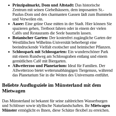
Prinzipalmarkt, Dom und Altstadt:
Das historische
Zentrum mit seinen Giebelhäusern, dem imposanten St.-
Paulus-Dom und den charmanten Gassen lädt zum Bummeln
und Verweilen ein.
Aasee:
Eine grüne Oase mitten in der Stadt. Hier können Sie
spazieren gehen, Tretboot fahren oder in einem der vielen
Cafés und Restaurants die Seele baumeln lassen.
Botanischer Garten:
Der kostenfrei zugängliche Garten der
Westfälischen Wilhelms-Universität beherbergt eine
beeindruckende Vielfalt exotischer und heimischer Pflanzen.
Schlosspark mit Schlossgarten:
Ein wunderschöner Park
mit einem Rundweg am Schlossgraben entlang und einem
gemütlichen Café mit Biergarten.
Allwetterzoo und Planetarium:
Ideal für Familien. Der
Allwetterzoo bietet wetterunabhängigen Tiergenuss, während
das Planetarium Sie in die Weiten des Universums entführt.
Beliebte Ausflugsziele im Münsterland mit dem
Mietwagen
Das Münsterland ist bekannt für seine zahlreichen Wasserburgen
und Schlösser sowie idyllische Naturlandschaften. Ihr
Mietwagen
Münster
ermöglicht es Ihnen, diese Schätze flexibel zu erreichen.