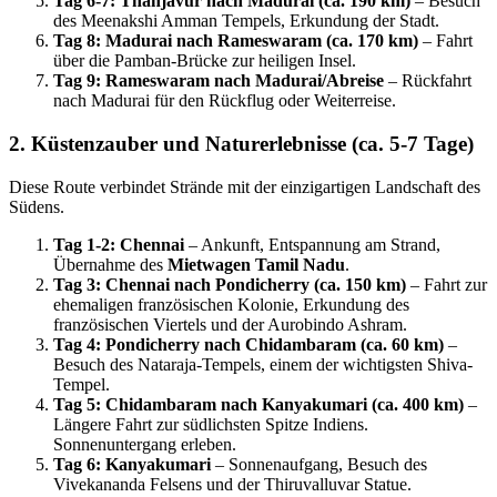
Tag 6-7: Thanjavur nach Madurai (ca. 190 km)
– Besuch
des Meenakshi Amman Tempels, Erkundung der Stadt.
Tag 8: Madurai nach Rameswaram (ca. 170 km)
– Fahrt
über die Pamban-Brücke zur heiligen Insel.
Tag 9: Rameswaram nach Madurai/Abreise
– Rückfahrt
nach Madurai für den Rückflug oder Weiterreise.
2. Küstenzauber und Naturerlebnisse (ca. 5-7 Tage)
Diese Route verbindet Strände mit der einzigartigen Landschaft des
Südens.
Tag 1-2: Chennai
– Ankunft, Entspannung am Strand,
Übernahme des
Mietwagen Tamil Nadu
.
Tag 3: Chennai nach Pondicherry (ca. 150 km)
– Fahrt zur
ehemaligen französischen Kolonie, Erkundung des
französischen Viertels und der Aurobindo Ashram.
Tag 4: Pondicherry nach Chidambaram (ca. 60 km)
–
Besuch des Nataraja-Tempels, einem der wichtigsten Shiva-
Tempel.
Tag 5: Chidambaram nach Kanyakumari (ca. 400 km)
–
Längere Fahrt zur südlichsten Spitze Indiens.
Sonnenuntergang erleben.
Tag 6: Kanyakumari
– Sonnenaufgang, Besuch des
Vivekananda Felsens und der Thiruvalluvar Statue.