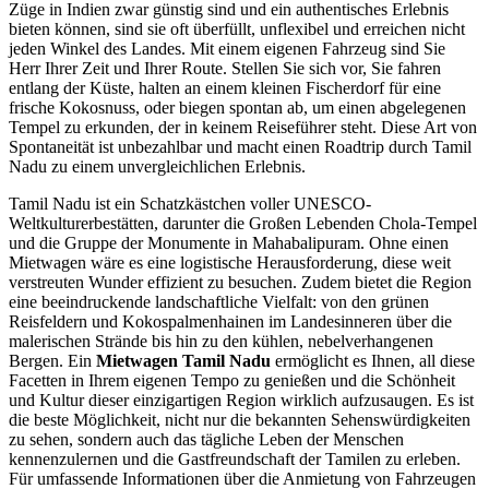
Züge in Indien zwar günstig sind und ein authentisches Erlebnis
bieten können, sind sie oft überfüllt, unflexibel und erreichen nicht
jeden Winkel des Landes. Mit einem eigenen Fahrzeug sind Sie
Herr Ihrer Zeit und Ihrer Route. Stellen Sie sich vor, Sie fahren
entlang der Küste, halten an einem kleinen Fischerdorf für eine
frische Kokosnuss, oder biegen spontan ab, um einen abgelegenen
Tempel zu erkunden, der in keinem Reiseführer steht. Diese Art von
Spontaneität ist unbezahlbar und macht einen Roadtrip durch Tamil
Nadu zu einem unvergleichlichen Erlebnis.
Tamil Nadu ist ein Schatzkästchen voller UNESCO-
Weltkulturerbestätten, darunter die Großen Lebenden Chola-Tempel
und die Gruppe der Monumente in Mahabalipuram. Ohne einen
Mietwagen wäre es eine logistische Herausforderung, diese weit
verstreuten Wunder effizient zu besuchen. Zudem bietet die Region
eine beeindruckende landschaftliche Vielfalt: von den grünen
Reisfeldern und Kokospalmenhainen im Landesinneren über die
malerischen Strände bis hin zu den kühlen, nebelverhangenen
Bergen. Ein
Mietwagen Tamil Nadu
ermöglicht es Ihnen, all diese
Facetten in Ihrem eigenen Tempo zu genießen und die Schönheit
und Kultur dieser einzigartigen Region wirklich aufzusaugen. Es ist
die beste Möglichkeit, nicht nur die bekannten Sehenswürdigkeiten
zu sehen, sondern auch das tägliche Leben der Menschen
kennenzulernen und die Gastfreundschaft der Tamilen zu erleben.
Für umfassende Informationen über die Anmietung von Fahrzeugen