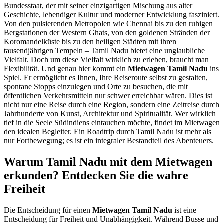
Bundesstaat, der mit seiner einzigartigen Mischung aus alter
Geschichte, lebendiger Kultur und moderner Entwicklung fasziniert.
Von den pulsierenden Metropolen wie Chennai bis zu den ruhigen
Bergstationen der Western Ghats, von den goldenen Stränden der
Koromandelküste bis zu den heiligen Städten mit ihren
tausendjährigen Tempeln – Tamil Nadu bietet eine unglaubliche
Vielfalt. Doch um diese Vielfalt wirklich zu erleben, braucht man
Flexibilität. Und genau hier kommt ein
Mietwagen Tamil Nadu
ins
Spiel. Er ermöglicht es Ihnen, Ihre Reiseroute selbst zu gestalten,
spontane Stopps einzulegen und Orte zu besuchen, die mit
öffentlichen Verkehrsmitteln nur schwer erreichbar wären. Dies ist
nicht nur eine Reise durch eine Region, sondern eine Zeitreise durch
Jahrhunderte von Kunst, Architektur und Spiritualität. Wer wirklich
tief in die Seele Südindiens eintauchen möchte, findet im Mietwagen
den idealen Begleiter. Ein Roadtrip durch Tamil Nadu ist mehr als
nur Fortbewegung; es ist ein integraler Bestandteil des Abenteuers.
Warum Tamil Nadu mit dem Mietwagen
erkunden? Entdecken Sie die wahre
Freiheit
Die Entscheidung für einen
Mietwagen Tamil Nadu
ist eine
Entscheidung für Freiheit und Unabhängigkeit. Während Busse und