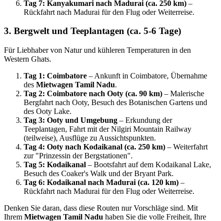
Tag 7: Kanyakumari nach Madurai (ca. 250 km)
–
Rückfahrt nach Madurai für den Flug oder Weiterreise.
3. Bergwelt und Teeplantagen (ca. 5-6 Tage)
Für Liebhaber von Natur und kühleren Temperaturen in den
Western Ghats.
Tag 1: Coimbatore
– Ankunft in Coimbatore, Übernahme
des
Mietwagen Tamil Nadu
.
Tag 2: Coimbatore nach Ooty (ca. 90 km)
– Malerische
Bergfahrt nach Ooty, Besuch des Botanischen Gartens und
des Ooty Lake.
Tag 3: Ooty und Umgebung
– Erkundung der
Teeplantagen, Fahrt mit der Nilgiri Mountain Railway
(teilweise), Ausflüge zu Aussichtspunkten.
Tag 4: Ooty nach Kodaikanal (ca. 250 km)
– Weiterfahrt
zur "Prinzessin der Bergstationen".
Tag 5: Kodaikanal
– Bootsfahrt auf dem Kodaikanal Lake,
Besuch des Coaker's Walk und der Bryant Park.
Tag 6: Kodaikanal nach Madurai (ca. 120 km)
–
Rückfahrt nach Madurai für den Flug oder Weiterreise.
Denken Sie daran, dass diese Routen nur Vorschläge sind. Mit
Ihrem
Mietwagen Tamil Nadu
haben Sie die volle Freiheit, Ihre