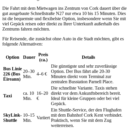
Die Fahrt mit dem Mietwagen ins Zentrum von Cork dauert über die
gut ausgebaute Schnellstraße N27 nur etwa 10 bis 15 Minuten. Dies
ist die bequemste und flexibelste Option, insbesondere wenn Sie mit
viel Gepäck reisen oder direkt zu Ihrer Unterkunft außerhalb des
Zentrums fahren möchten.
Für Reisende, die zunächst ohne Auto in die Stadt möchten, gibt es
folgende Alternativen:
Preis
Option
Dauer
Details
(ca.)
Die günstigste und sehr zuverlässige
Bus Linie
20–30
Option. Der Bus fährt alle 20-30
226 (Bus
4–6 €
Min.
Minuten direkt vom Terminal zur
Éireann)
zentralen Busstation Parnell Place.
Die schnellste Variante. Taxis stehen
ca. 10
16–20
direkt vor dem Ankunftsbereich bereit.
Taxi
Min.
€
Ideal für kleine Gruppen oder bei viel
Gepäck.
Ein Shuttle-Service, der den Flughafen
SkyLink-
10–15
mit dem Bahnhof Cork Kent verbindet.
Variiert
Shuttle
Min.
Praktisch, wenn Sie mit dem Zug
weiterreisen.