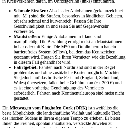
in Kreisverkehren daran, im Uhrzeigersinn (links) einzufahren.
Schmale Straßen:
Abseits der Autobahnen (gekennzeichnet
mit "M") sind die Straßen, besonders in ländlichen Gebieten,
oft sehr schmal und kurvenreich. Passen Sie Ihre
Geschwindigkeit an und seien Sie auf Gegenverkehr
vorbereitet.
Mautstraßen:
Einige Autobahnen in Irland sind
mautpflichtig. Die Bezahlung erfolgt meist an Mautstationen
in bar oder mit Karte. Die M50 um Dublin herum hat ein
barrierefreies System (eFlow), bei dem das Kennzeichen
gescannt wird. Fragen Sie Ihren Vermieter, wie die Bezahlung
in diesem Fall gehandhabt wird.
Fahrtgebiet:
Fahrten nach Nordirland sind in der Regel
problemlos und ohne zusätzliche Kosten möglich. Möchten
Sie jedoch auf das britische Festland (England, Schottland,
Wales) übersetzen, fallen hohe Gebühren an (ca. 200 €) und
es ist eine vorherige Genehmigung des Vermieters
erforderlich. Fahrten nach Kontinentaleuropa sind meist nicht
gestattet.
Ein
Mietwagen vom Flughafen Cork (ORK)
ist zweifellos die
beste Möglichkeit, die landschaftliche Vielfalt und kulturelle Tiefe
des irischen Südens in Ihrem eigenen Tempo zu erleben. Er bietet
Ihnen die Freiheit, spontan anzuhalten, versteckte Juwelen zu