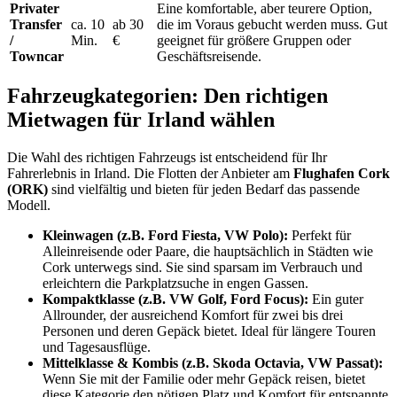
Privater
Eine komfortable, aber teurere Option,
Transfer
ca. 10
ab 30
die im Voraus gebucht werden muss. Gut
/
Min.
€
geeignet für größere Gruppen oder
Towncar
Geschäftsreisende.
Fahrzeugkategorien: Den richtigen
Mietwagen für Irland wählen
Die Wahl des richtigen Fahrzeugs ist entscheidend für Ihr
Fahrerlebnis in Irland. Die Flotten der Anbieter am
Flughafen Cork
(ORK)
sind vielfältig und bieten für jeden Bedarf das passende
Modell.
Kleinwagen (z.B. Ford Fiesta, VW Polo):
Perfekt für
Alleinreisende oder Paare, die hauptsächlich in Städten wie
Cork unterwegs sind. Sie sind sparsam im Verbrauch und
erleichtern die Parkplatzsuche in engen Gassen.
Kompaktklasse (z.B. VW Golf, Ford Focus):
Ein guter
Allrounder, der ausreichend Komfort für zwei bis drei
Personen und deren Gepäck bietet. Ideal für längere Touren
und Tagesausflüge.
Mittelklasse & Kombis (z.B. Skoda Octavia, VW Passat):
Wenn Sie mit der Familie oder mehr Gepäck reisen, bietet
diese Kategorie den nötigen Platz und Komfort für entspannte