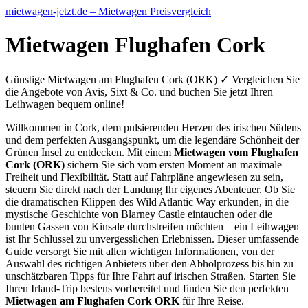
mietwagen-jetzt.de – Mietwagen Preisvergleich
Mietwagen Flughafen Cork
Günstige Mietwagen am Flughafen Cork (ORK) ✓ Vergleichen Sie
die Angebote von Avis, Sixt & Co. und buchen Sie jetzt Ihren
Leihwagen bequem online!
Willkommen in Cork, dem pulsierenden Herzen des irischen Südens
und dem perfekten Ausgangspunkt, um die legendäre Schönheit der
Grünen Insel zu entdecken. Mit einem
Mietwagen vom Flughafen
Cork (ORK)
sichern Sie sich vom ersten Moment an maximale
Freiheit und Flexibilität. Statt auf Fahrpläne angewiesen zu sein,
steuern Sie direkt nach der Landung Ihr eigenes Abenteuer. Ob Sie
die dramatischen Klippen des Wild Atlantic Way erkunden, in die
mystische Geschichte von Blarney Castle eintauchen oder die
bunten Gassen von Kinsale durchstreifen möchten – ein Leihwagen
ist Ihr Schlüssel zu unvergesslichen Erlebnissen. Dieser umfassende
Guide versorgt Sie mit allen wichtigen Informationen, von der
Auswahl des richtigen Anbieters über den Abholprozess bis hin zu
unschätzbaren Tipps für Ihre Fahrt auf irischen Straßen. Starten Sie
Ihren Irland-Trip bestens vorbereitet und finden Sie den perfekten
Mietwagen am Flughafen Cork ORK
für Ihre Reise.