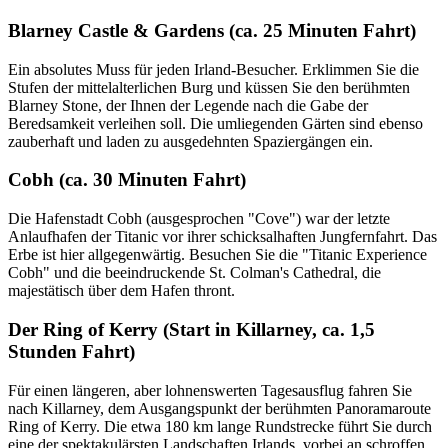
Blarney Castle & Gardens (ca. 25 Minuten Fahrt)
Ein absolutes Muss für jeden Irland-Besucher. Erklimmen Sie die
Stufen der mittelalterlichen Burg und küssen Sie den berühmten
Blarney Stone, der Ihnen der Legende nach die Gabe der
Beredsamkeit verleihen soll. Die umliegenden Gärten sind ebenso
zauberhaft und laden zu ausgedehnten Spaziergängen ein.
Cobh (ca. 30 Minuten Fahrt)
Die Hafenstadt Cobh (ausgesprochen "Cove") war der letzte
Anlaufhafen der Titanic vor ihrer schicksalhaften Jungfernfahrt. Das
Erbe ist hier allgegenwärtig. Besuchen Sie die "Titanic Experience
Cobh" und die beeindruckende St. Colman's Cathedral, die
majestätisch über dem Hafen thront.
Der Ring of Kerry (Start in Killarney, ca. 1,5
Stunden Fahrt)
Für einen längeren, aber lohnenswerten Tagesausflug fahren Sie
nach Killarney, dem Ausgangspunkt der berühmten Panoramaroute
Ring of Kerry. Die etwa 180 km lange Rundstrecke führt Sie durch
eine der spektakulärsten Landschaften Irlands, vorbei an schroffen