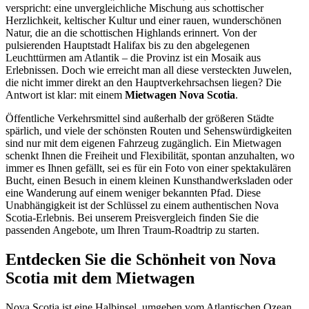
verspricht: eine unvergleichliche Mischung aus schottischer
Herzlichkeit, keltischer Kultur und einer rauen, wunderschönen
Natur, die an die schottischen Highlands erinnert. Von der
pulsierenden Hauptstadt Halifax bis zu den abgelegenen
Leuchttürmen am Atlantik – die Provinz ist ein Mosaik aus
Erlebnissen. Doch wie erreicht man all diese versteckten Juwelen,
die nicht immer direkt an den Hauptverkehrsachsen liegen? Die
Antwort ist klar: mit einem
Mietwagen Nova Scotia
.
Öffentliche Verkehrsmittel sind außerhalb der größeren Städte
spärlich, und viele der schönsten Routen und Sehenswürdigkeiten
sind nur mit dem eigenen Fahrzeug zugänglich. Ein Mietwagen
schenkt Ihnen die Freiheit und Flexibilität, spontan anzuhalten, wo
immer es Ihnen gefällt, sei es für ein Foto von einer spektakulären
Bucht, einen Besuch in einem kleinen Kunsthandwerksladen oder
eine Wanderung auf einem weniger bekannten Pfad. Diese
Unabhängigkeit ist der Schlüssel zu einem authentischen Nova
Scotia-Erlebnis. Bei unserem Preisvergleich finden Sie die
passenden Angebote, um Ihren Traum-Roadtrip zu starten.
Entdecken Sie die Schönheit von Nova
Scotia mit dem Mietwagen
Nova Scotia ist eine Halbinsel, umgeben vom Atlantischen Ozean,