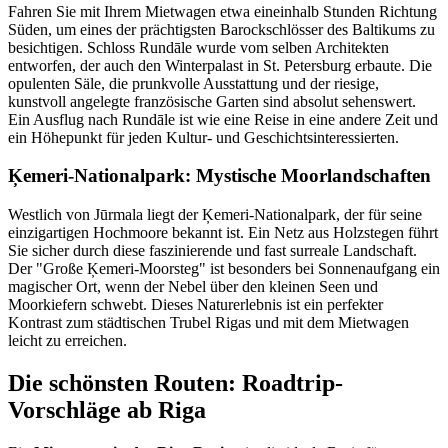
Fahren Sie mit Ihrem Mietwagen etwa eineinhalb Stunden Richtung
Süden, um eines der prächtigsten Barockschlösser des Baltikums zu
besichtigen. Schloss Rundāle wurde vom selben Architekten
entworfen, der auch den Winterpalast in St. Petersburg erbaute. Die
opulenten Säle, die prunkvolle Ausstattung und der riesige,
kunstvoll angelegte französische Garten sind absolut sehenswert.
Ein Ausflug nach Rundāle ist wie eine Reise in eine andere Zeit und
ein Höhepunkt für jeden Kultur- und Geschichtsinteressierten.
Ķemeri-Nationalpark: Mystische Moorlandschaften
Westlich von Jūrmala liegt der Ķemeri-Nationalpark, der für seine
einzigartigen Hochmoore bekannt ist. Ein Netz aus Holzstegen führt
Sie sicher durch diese faszinierende und fast surreale Landschaft.
Der "Große Ķemeri-Moorsteg" ist besonders bei Sonnenaufgang ein
magischer Ort, wenn der Nebel über den kleinen Seen und
Moorkiefern schwebt. Dieses Naturerlebnis ist ein perfekter
Kontrast zum städtischen Trubel Rigas und mit dem Mietwagen
leicht zu erreichen.
Die schönsten Routen: Roadtrip-
Vorschläge ab Riga