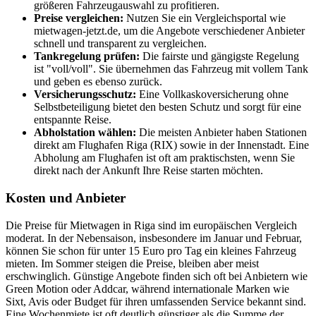
größeren Fahrzeugauswahl zu profitieren.
Preise vergleichen:
Nutzen Sie ein Vergleichsportal wie
mietwagen-jetzt.de, um die Angebote verschiedener Anbieter
schnell und transparent zu vergleichen.
Tankregelung prüfen:
Die fairste und gängigste Regelung
ist "voll/voll". Sie übernehmen das Fahrzeug mit vollem Tank
und geben es ebenso zurück.
Versicherungsschutz:
Eine Vollkaskoversicherung ohne
Selbstbeteiligung bietet den besten Schutz und sorgt für eine
entspannte Reise.
Abholstation wählen:
Die meisten Anbieter haben Stationen
direkt am Flughafen Riga (RIX) sowie in der Innenstadt. Eine
Abholung am Flughafen ist oft am praktischsten, wenn Sie
direkt nach der Ankunft Ihre Reise starten möchten.
Kosten und Anbieter
Die Preise für Mietwagen in Riga sind im europäischen Vergleich
moderat. In der Nebensaison, insbesondere im Januar und Februar,
können Sie schon für unter 15 Euro pro Tag ein kleines Fahrzeug
mieten. Im Sommer steigen die Preise, bleiben aber meist
erschwinglich. Günstige Angebote finden sich oft bei Anbietern wie
Green Motion oder Addcar, während internationale Marken wie
Sixt, Avis oder Budget für ihren umfassenden Service bekannt sind.
Eine Wochenmiete ist oft deutlich günstiger als die Summe der