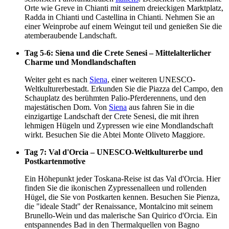
Orte wie Greve in Chianti mit seinem dreieckigen Marktplatz,
Radda in Chianti und Castellina in Chianti. Nehmen Sie an
einer Weinprobe auf einem Weingut teil und genießen Sie die
atemberaubende Landschaft.
Tag 5-6: Siena und die Crete Senesi – Mittelalterlicher
Charme und Mondlandschaften
Weiter geht es nach
Siena
, einer weiteren UNESCO-
Weltkulturerbestadt. Erkunden Sie die Piazza del Campo, den
Schauplatz des berühmten Palio-Pferderennens, und den
majestätischen Dom. Von
Siena
aus fahren Sie in die
einzigartige Landschaft der Crete Senesi, die mit ihren
lehmigen Hügeln und Zypressen wie eine Mondlandschaft
wirkt. Besuchen Sie die Abtei Monte Oliveto Maggiore.
Tag 7: Val d'Orcia – UNESCO-Weltkulturerbe und
Postkartenmotive
Ein Höhepunkt jeder Toskana-Reise ist das Val d'Orcia. Hier
finden Sie die ikonischen Zypressenalleen und rollenden
Hügel, die Sie von Postkarten kennen. Besuchen Sie Pienza,
die "ideale Stadt" der Renaissance, Montalcino mit seinem
Brunello-Wein und das malerische San Quirico d'Orcia. Ein
entspannendes Bad in den Thermalquellen von Bagno