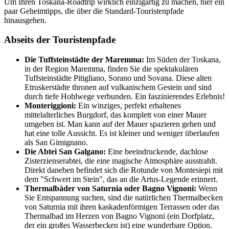
Um Ihren Toskana-Roadtrip wirklich einzigartig zu machen, hier ein
paar Geheimtipps, die über die Standard-Touristenpfade
hinausgehen.
Abseits der Touristenpfade
Die Tuffsteinstädte der Maremma:
Im Süden der Toskana,
in der Region Maremma, finden Sie die spektakulären
Tuffsteinstädte Pitigliano, Sorano und Sovana. Diese alten
Etruskerstädte thronen auf vulkanischem Gestein und sind
durch tiefe Hohlwege verbunden. Ein faszinierendes Erlebnis!
Monteriggioni:
Ein winziges, perfekt erhaltenes
mittelalterliches Burgdorf, das komplett von einer Mauer
umgeben ist. Man kann auf der Mauer spazieren gehen und
hat eine tolle Aussicht. Es ist kleiner und weniger überlaufen
als San Gimignano.
Die Abtei San Galgano:
Eine beeindruckende, dachlose
Zisterzienserabtei, die eine magische Atmosphäre ausstrahlt.
Direkt daneben befindet sich die Rotunde von Montesiepi mit
dem "Schwert im Stein", das an die Artus-Legende erinnert.
Thermalbäder von Saturnia oder Bagno Vignoni:
Wenn
Sie Entspannung suchen, sind die natürlichen Thermalbecken
von Saturnia mit ihren kaskadenförmigen Terrassen oder das
Thermalbad im Herzen von Bagno Vignoni (ein Dorfplatz,
der ein großes Wasserbecken ist) eine wunderbare Option.