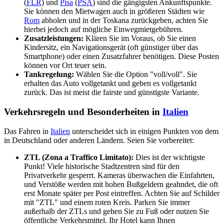
(
FLR
) und
Pisa
(
PSA
) sind die gängigsten Ankunftspunkte.
Sie können den Mietwagen auch in größeren Städten wie
Rom
abholen und in der Toskana zurückgeben, achten Sie
hierbei jedoch auf mögliche Einwegmietgebühren.
Zusatzleistungen:
Klären Sie im Voraus, ob Sie einen
Kindersitz, ein Navigationsgerät (oft günstiger über das
Smartphone) oder einen Zusatzfahrer benötigen. Diese Posten
können vor Ort teuer sein.
Tankregelung:
Wählen Sie die Option "voll/voll". Sie
erhalten das Auto vollgetankt und geben es vollgetankt
zurück. Das ist meist die fairste und günstigste Variante.
Verkehrsregeln und Besonderheiten in
Italien
Das Fahren in
Italien
unterscheidet sich in einigen Punkten von dem
in Deutschland oder anderen Ländern. Seien Sie vorbereitet:
ZTL (Zona a Traffico Limitato):
Dies ist der wichtigste
Punkt! Viele historische Stadtzentren sind für den
Privatverkehr gesperrt. Kameras überwachen die Einfahrten,
und Verstöße werden mit hohen Bußgeldern geahndet, die oft
erst Monate später per Post eintreffen. Achten Sie auf Schilder
mit "ZTL" und einem roten Kreis. Parken Sie immer
außerhalb der ZTLs und gehen Sie zu Fuß oder nutzen Sie
öffentliche Verkehrsmittel. Ihr Hotel kann Ihnen