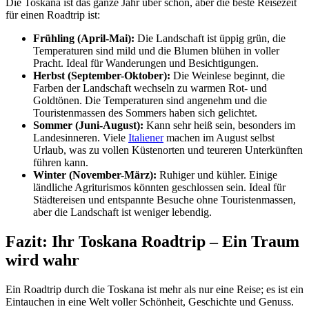
Die Toskana ist das ganze Jahr über schön, aber die beste Reisezeit
für einen Roadtrip ist:
Frühling (April-Mai):
Die Landschaft ist üppig grün, die
Temperaturen sind mild und die Blumen blühen in voller
Pracht. Ideal für Wanderungen und Besichtigungen.
Herbst (September-Oktober):
Die Weinlese beginnt, die
Farben der Landschaft wechseln zu warmen Rot- und
Goldtönen. Die Temperaturen sind angenehm und die
Touristenmassen des Sommers haben sich gelichtet.
Sommer (Juni-August):
Kann sehr heiß sein, besonders im
Landesinneren. Viele
Italiener
machen im August selbst
Urlaub, was zu vollen Küstenorten und teureren Unterkünften
führen kann.
Winter (November-März):
Ruhiger und kühler. Einige
ländliche Agriturismos könnten geschlossen sein. Ideal für
Städtereisen und entspannte Besuche ohne Touristenmassen,
aber die Landschaft ist weniger lebendig.
Fazit: Ihr Toskana Roadtrip – Ein Traum
wird wahr
Ein Roadtrip durch die Toskana ist mehr als nur eine Reise; es ist ein
Eintauchen in eine Welt voller Schönheit, Geschichte und Genuss.