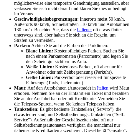
möglicherweise eine temporäre Genehmigung ausstellen, aber
verlassen Sie sich nicht darauf und klären Sie dies unbedingt
im Voraus.
Geschwindigkeitsbegrenzungen:
Innerorts meist 50 km/h,
Außerorts 90 km/h, Schnellstraßen 110 km/h und Autobahnen
130 km/h. Beachten Sie, dass die
Italiener
oft etwas flotter
unterwegs sind, aber halten Sie sich an die Regeln, um
Strafen zu vermeiden.
Parken:
Achten Sie auf die Farben der Parklinien:
Blaue Linien:
Kostenpflichtiges Parken. Suchen Sie
nach einem Parkautomaten (Parcometro) und legen Sie
den Schein gut sichtbar ins Auto.
Weiße Linien:
Kostenloses Parken, oft aber nur für
Anwohner oder mit Zeitbegrenzung (Parkuhr).
Gelbe Linien:
Parkverbot oder reserviert für spezielle
Fahrzeuge (Taxis, Lieferanten).
Maut:
Auf den Autobahnen (Autostrade) in
Italien
wird Maut
erhoben. Nehmen Sie an der Einfahrt ein Ticket und bezahlen
Sie an der Ausfahrt bar oder mit Kreditkarte. Vermeiden Sie
die Telepass-Spuren, wenn Sie keinen Telepass haben.
Tankstellen:
Es gibt bediente Tankstellen ("Servito"), die
etwas teurer sind, und Selbstbedienungs-Tankstellen ("Self-
Service"). Außerhalb der Geschäftszeiten sind oft nur
Selbstbedienungsautomaten verfügbar, die manchmal nur
italienische Kreditkarten akzeptieren. Diesel heißt "Gasolio",