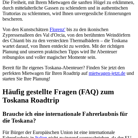
Die Freiheit, mit Ihrem Mietwagen die sanften Hügel zu erklimmen,
durch mittelalterliche Gassen zu schlendern und in authentischen
Trattorias zu schlemmen, wird Ihnen unvergessliche Erinnerungen
bescheren.
Von den Kunstschätzen
Florenz'
bis zu den ikonischen
Zypressenalleen des Val d'Orcia, von den berühmten Weindörfern
des Chianti bis zu den versteckten Thermalbädern – die Toskana
wartet darauf, von Ihnen entdeckt zu werden. Mit der richtigen
Planung und unseren praktischen Tipps wird Ihr Abenteuer
reibungslos und voller magischer Momente sein.
Bereit für Ihr eigenes Toskana-Abenteuer? Finden Sie jetzt den
perfekten Mietwagen für Ihren Roadtrip auf
mietwagen-jetzt.de
und
starten Sie Ihre Planung!
Häufig gestellte Fragen (FAQ) zum
Toskana Roadtrip
Brauche ich eine internationale Fahrerlaubnis für
die Toskana?
Für Bürger der Europäischen Union ist eine internationale
Fahrerlaubnis in
Italien
nicht zwingend vorgeschrieben, da der EU-