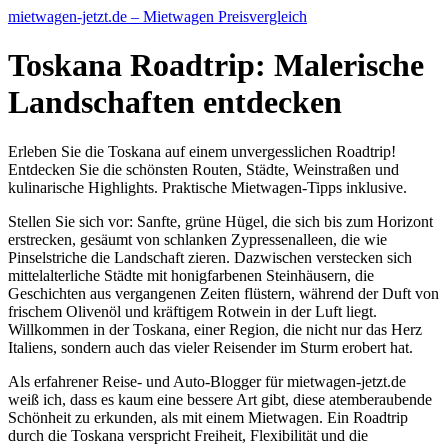
mietwagen-jetzt.de – Mietwagen Preisvergleich
Toskana Roadtrip: Malerische
Landschaften entdecken
Erleben Sie die Toskana auf einem unvergesslichen Roadtrip!
Entdecken Sie die schönsten Routen, Städte, Weinstraßen und
kulinarische Highlights. Praktische Mietwagen-Tipps inklusive.
Stellen Sie sich vor: Sanfte, grüne Hügel, die sich bis zum Horizont
erstrecken, gesäumt von schlanken Zypressenalleen, die wie
Pinselstriche die Landschaft zieren. Dazwischen verstecken sich
mittelalterliche Städte mit honigfarbenen Steinhäusern, die
Geschichten aus vergangenen Zeiten flüstern, während der Duft von
frischem Olivenöl und kräftigem Rotwein in der Luft liegt.
Willkommen in der Toskana, einer Region, die nicht nur das Herz
Italiens, sondern auch das vieler Reisender im Sturm erobert hat.
Als erfahrener Reise- und Auto-Blogger für mietwagen-jetzt.de
weiß ich, dass es kaum eine bessere Art gibt, diese atemberaubende
Schönheit zu erkunden, als mit einem Mietwagen. Ein Roadtrip
durch die Toskana verspricht Freiheit, Flexibilität und die