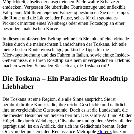
Möglichkeit, abseits der ausgetretenen Pfade wahre Schätze zu
entdecken. Vergessen Sie überfüllte Touristenzüge und unflexible
Fahrpläne. Mit Ihrem eigenen Fahrzeug bestimmen Sie das Tempo,
die Route und die Länge jeder Pause, sei es für ein spontanes
Picknick inmitten eines Weinbergs oder einen Fotostopp an einer
besonders malerischen Kurve.
In diesem umfassenden Beitrag nehme ich Sie mit auf eine virtuelle
Reise durch die malerischsten Landschaften der Toskana. Ich teile
meine besten Routenvorschläge, praktische Tipps für die
Mietwagenbuchung und das Fahren in Italien, sowie einige Insider-
Geheimnisse, die Ihren Roadtrip zu einem unvergesslichen Erlebnis
machen werden. Schnallen Sie sich an, die Toskana ruft!
Die Toskana – Ein Paradies für Roadtrip-
Liebhaber
Die Toskana ist eine Region, die alle Sinne anspricht. Sie ist
berühmt für ihre Kunststädte, ihre reiche Geschichte und natürlich
ihre unvergleichliche Gastronomie. Doch es ist die Landschaft, die
die meisten Besucher am tiefsten berührt. Das sanfte Auf und Ab der
Hügel, die durch Weinberge, Olivenhaine und goldene Weizenfelder
geprägt sind, ist ein Anblick, der sich ins Gedächtnis brennt. Jeder
Ort, von der pulsierenden Renaissance-Metropole
Florenz
bis zum