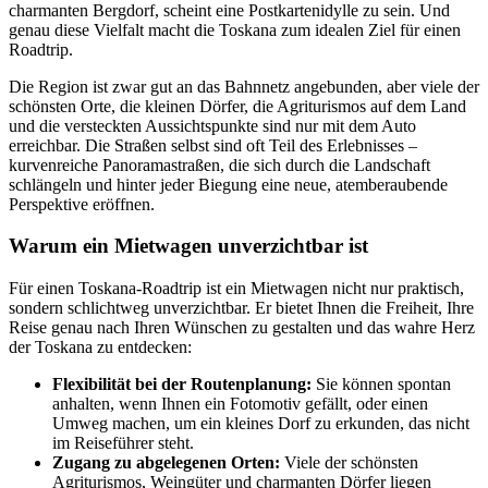
charmanten Bergdorf, scheint eine Postkartenidylle zu sein. Und
genau diese Vielfalt macht die Toskana zum idealen Ziel für einen
Roadtrip.
Die Region ist zwar gut an das Bahnnetz angebunden, aber viele der
schönsten Orte, die kleinen Dörfer, die Agriturismos auf dem Land
und die versteckten Aussichtspunkte sind nur mit dem Auto
erreichbar. Die Straßen selbst sind oft Teil des Erlebnisses –
kurvenreiche Panoramastraßen, die sich durch die Landschaft
schlängeln und hinter jeder Biegung eine neue, atemberaubende
Perspektive eröffnen.
Warum ein Mietwagen unverzichtbar ist
Für einen Toskana-Roadtrip ist ein Mietwagen nicht nur praktisch,
sondern schlichtweg unverzichtbar. Er bietet Ihnen die Freiheit, Ihre
Reise genau nach Ihren Wünschen zu gestalten und das wahre Herz
der Toskana zu entdecken:
Flexibilität bei der Routenplanung:
Sie können spontan
anhalten, wenn Ihnen ein Fotomotiv gefällt, oder einen
Umweg machen, um ein kleines Dorf zu erkunden, das nicht
im Reiseführer steht.
Zugang zu abgelegenen Orten:
Viele der schönsten
Agriturismos, Weingüter und charmanten Dörfer liegen