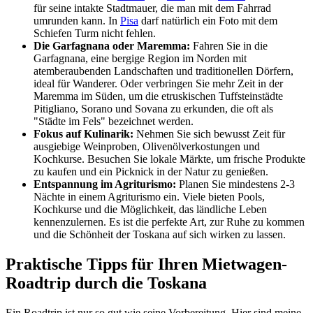
für seine intakte Stadtmauer, die man mit dem Fahrrad
umrunden kann. In
Pisa
darf natürlich ein Foto mit dem
Schiefen Turm nicht fehlen.
Die Garfagnana oder Maremma:
Fahren Sie in die
Garfagnana, eine bergige Region im Norden mit
atemberaubenden Landschaften und traditionellen Dörfern,
ideal für Wanderer. Oder verbringen Sie mehr Zeit in der
Maremma im Süden, um die etruskischen Tuffsteinstädte
Pitigliano, Sorano und Sovana zu erkunden, die oft als
"Städte im Fels" bezeichnet werden.
Fokus auf Kulinarik:
Nehmen Sie sich bewusst Zeit für
ausgiebige Weinproben, Olivenölverkostungen und
Kochkurse. Besuchen Sie lokale Märkte, um frische Produkte
zu kaufen und ein Picknick in der Natur zu genießen.
Entspannung im Agriturismo:
Planen Sie mindestens 2-3
Nächte in einem Agriturismo ein. Viele bieten Pools,
Kochkurse und die Möglichkeit, das ländliche Leben
kennenzulernen. Es ist die perfekte Art, zur Ruhe zu kommen
und die Schönheit der Toskana auf sich wirken zu lassen.
Praktische Tipps für Ihren Mietwagen-
Roadtrip durch die Toskana
Ein Roadtrip ist nur so gut wie seine Vorbereitung. Hier sind meine