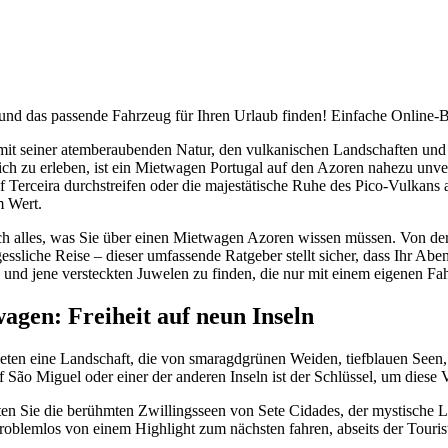
 und das passende Fahrzeug für Ihren Urlaub finden! Einfache Online-
mit seiner atemberaubenden Natur, den vulkanischen Landschaften und 
klich zu erleben, ist ein Mietwagen Portugal auf den Azoren nahezu unv
Terceira durchstreifen oder die majestätische Ruhe des Pico-Vulkans a
m Wert.
rch alles, was Sie über einen Mietwagen Azoren wissen müssen. Von de
essliche Reise – dieser umfassende Ratgeber stellt sicher, dass Ihr Ab
n und jene versteckten Juwelen zu finden, die nur mit einem eigenen Fa
agen: Freiheit auf neun Inseln
eten eine Landschaft, die von smaragdgrünen Weiden, tiefblauen Seen,
São Miguel oder einer der anderen Inseln ist der Schlüssel, um diese V
rwarten Sie die berühmten Zwillingsseen von Sete Cidades, der mystisch
oblemlos von einem Highlight zum nächsten fahren, abseits der Touris