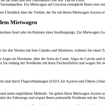
Sie die Insel und ihre charmanten Orte wie Vila do Porto.
Thermalquellen. Ein Mietwagen auf Graciosa ermöglicht Ihnen eine en
 guten Überblick über die Vielfalt, die Sie mit Ihrem Mietwagen Azoren e
 dem Mietwagen
inzelnen Insel oder im Rahmen eines Inselhoppings. Ein Mietwagen Azore
en Sie den Westen mit Sete Cidades und Mosteiros, widmen Sie einen
n Angra do Heroísmo, über die Serra do Cume, Algar do Carvão und ent
 Sie entlang der Nordküste mit ihren Fischerdörfern und wagen Sie si
nseln sind durch Flugverbindungen (SATA Air Açores) und Fähren (Atla
e und meist empfohlene Methode. Sie geben Ihren Mietwagen Azoren am
fahrt des Fahrzeugs und erspart Ihnen potenzielle Probleme mit der Ver