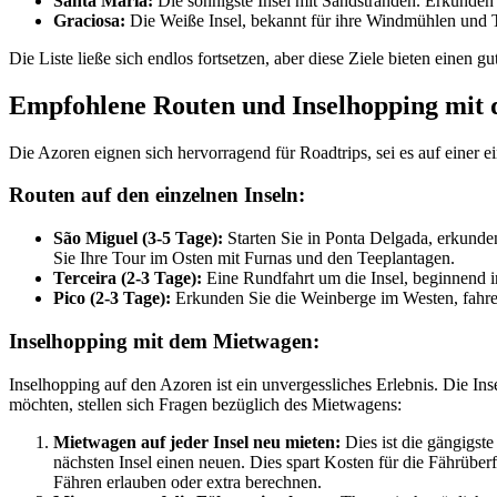
Santa Maria:
Die sonnigste Insel mit Sandstränden. Erkunden 
Graciosa:
Die Weiße Insel, bekannt für ihre Windmühlen und 
Die Liste ließe sich endlos fortsetzen, aber diese Ziele bieten einen
Empfohlene Routen und Inselhopping mit
Die Azoren eignen sich hervorragend für Roadtrips, sei es auf einer e
Routen auf den einzelnen Inseln:
São Miguel (3-5 Tage):
Starten Sie in Ponta Delgada, erkund
Sie Ihre Tour im Osten mit Furnas und den Teeplantagen.
Terceira (2-3 Tage):
Eine Rundfahrt um die Insel, beginnend i
Pico (2-3 Tage):
Erkunden Sie die Weinberge im Westen, fahren
Inselhopping mit dem Mietwagen:
Inselhopping auf den Azoren ist ein unvergessliches Erlebnis. Die I
möchten, stellen sich Fragen bezüglich des Mietwagens:
Mietwagen auf jeder Insel neu mieten:
Dies ist die gängigst
nächsten Insel einen neuen. Dies spart Kosten für die Fährüber
Fähren erlauben oder extra berechnen.