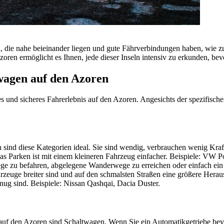
, die nahe beieinander liegen und gute Fährverbindungen haben, wie zu
oren ermöglicht es Ihnen, jede dieser Inseln intensiv zu erkunden, bev
wagen auf den Azoren
es und sicheres Fahrerlebnis auf den Azoren. Angesichts der spezifisch
 sind diese Kategorien ideal. Sie sind wendig, verbrauchen wenig Kraft
s Parken ist mit einem kleineren Fahrzeug einfacher. Beispiele: VW Po
ge zu befahren, abgelegene Wanderwege zu erreichen oder einfach ein
euge breiter sind und auf den schmalsten Straßen eine größere Herausf
nug sind. Beispiele: Nissan Qashqai, Dacia Duster.
f den Azoren sind Schaltwagen. Wenn Sie ein Automatikgetriebe bevor