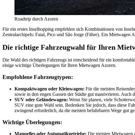
Roadtrip durch Azoren
Für ein erstes Inselhopping empfehlen sich Kombinationen von Inseln
Zentralarchipels: Faial, Pico und São Jorge (Fähre). Ein Mietwagen Az
Die richtige Fahrzeugwahl für Ihren Miet
Die Wahl des richtigen Fahrzeugs ist entscheidend für ein komfortabl
einige wichtige Überlegungen für Ihren Mietwagen Azoren.
Empfohlene Fahrzeugtypen:
Kompaktwagen oder Kleinwagen:
Für die meisten Reisenden
sowie in den engen Gassen der Städte gut manövrieren. Auch da
SUV oder Geländewagen:
Wenn Sie planen, viele Schotterwe
SUV eine gute Wahl sein. Bedenken Sie jedoch, dass diese Fahrz
zwingend erforderlich, da die meisten befahrbaren Wege gut ge
Wichtige Überlegungen:
Manuelles oder Automatikgetriebe:
Die meisten Mietwagen au