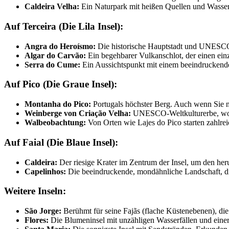
Caldeira Velha:
Ein Naturpark mit heißen Quellen und Wasserf
Auf Terceira (Die Lila Insel):
Angra do Heroísmo:
Die historische Hauptstadt und UNESCO-W
Algar do Carvão:
Ein begehbarer Vulkanschlot, der einen einzi
Serra do Cume:
Ein Aussichtspunkt mit einem beeindruckende
Auf Pico (Die Graue Insel):
Montanha do Pico:
Portugals höchster Berg. Auch wenn Sie n
Weinberge von Criação Velha:
UNESCO-Weltkulturerbe, wo W
Walbeobachtung:
Von Orten wie Lajes do Pico starten zahlre
Auf Faial (Die Blaue Insel):
Caldeira:
Der riesige Krater im Zentrum der Insel, um den h
Capelinhos:
Die beeindruckende, mondähnliche Landschaft, di
Weitere Inseln:
São Jorge:
Berühmt für seine Fajãs (flache Küstenebenen), die 
Flores:
Die Blumeninsel mit unzähligen Wasserfällen und einer