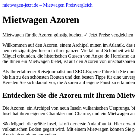
mietwagen-jetzt.de – Mietwagen Preisvergleich
Mietwagen Azoren
Mietwagen für die Azoren günstig buchen ✓ Jetzt Preise vergleichen
Willkommen auf den Azoren, einem Archipel mitten im Atlantik, das 
neun einzigartigen Inseln in ihrer ganzen Vielfalt und Schönheit wir
Miguel erkunden, die historischen Gassen von Angra do Heroísmo auf 
die Ihnen ein Mietwagen bietet, ist auf den Azoren von unschätzbare
Als Ihr erfahrener Reisejournalist und SEO-Experte führe ich Sie du
bis hin zu den schönsten Routen und den besten Tipps für eine unverg
Bereiten Sie sich darauf vor, die Azoren auf eigene Faust zu erkunde
Entdecken Sie die Azoren mit Ihrem Mietw
Die Azoren, ein Archipel von neun Inseln vulkanischen Ursprungs, bi
Insel hat ihren eigenen Charakter und Charme, und ein Mietwagen auf 
São Miguel, die größte Insel, ist oft der erste Anlaufpunkt. Hier e
vulkanischen Boden gegart wird. Mit einem Mietwagen können Sie pr
Aussichtspunkten verweilen.