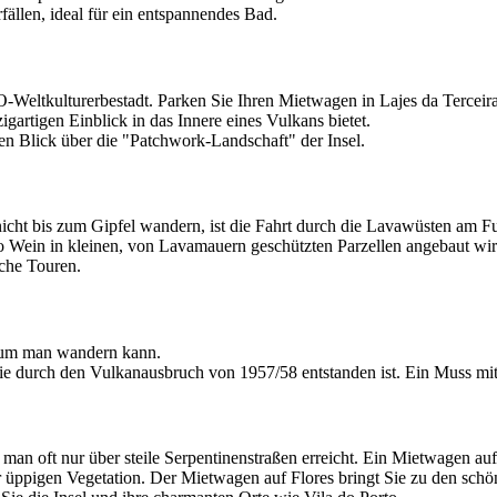
ällen, ideal für ein entspannendes Bad.
eltkulturerbestadt. Parken Sie Ihren Mietwagen in Lajes da Terceira
gartigen Einblick in das Innere eines Vulkans bietet.
n Blick über die "Patchwork-Landschaft" der Insel.
icht bis zum Gipfel wandern, ist die Fahrt durch die Lavawüsten am F
ein in kleinen, von Lavamauern geschützten Parzellen angebaut wir
iche Touren.
erum man wandern kann.
e durch den Vulkanausbruch von 1957/58 entstanden ist. Ein Muss mi
man oft nur über steile Serpentinenstraßen erreicht. Ein Mietwagen auf 
 üppigen Vegetation. Der Mietwagen auf Flores bringt Sie zu den sch