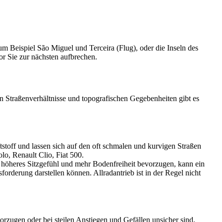
m Beispiel São Miguel und Terceira (Flug), oder die Inseln des
or Sie zur nächsten aufbrechen.
en Straßenverhältnisse und topografischen Gegebenheiten gibt es
stoff und lassen sich auf den oft schmalen und kurvigen Straßen
lo, Renault Clio, Fiat 500.
 höheres Sitzgefühl und mehr Bodenfreiheit bevorzugen, kann ein
orderung darstellen können. Allradantrieb ist in der Regel nicht
zugen oder bei steilen Anstiegen und Gefällen unsicher sind,