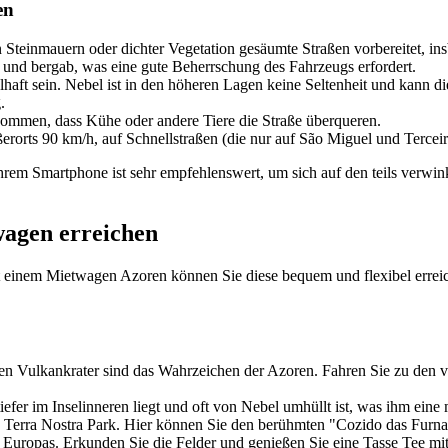
en
 Steinmauern oder dichter Vegetation gesäumte Straßen vorbereitet, in
f und bergab, was eine gute Beherrschung des Fahrzeugs erfordert.
aft sein. Nebel ist in den höheren Lagen keine Seltenheit und kann di
.
ommen, dass Kühe oder andere Tiere die Straße überqueren.
erorts 90 km/h, auf Schnellstraßen (die nur auf São Miguel und Terceir
rem Smartphone ist sehr empfehlenswert, um sich auf den teils verwin
wagen erreichen
einem Mietwagen Azoren können Sie diese bequem und flexibel erreichen
en Vulkankrater sind das Wahrzeichen der Azoren. Fahren Sie zu den 
efer im Inselinneren liegt und oft von Nebel umhüllt ist, was ihm eine
Terra Nostra Park. Hier können Sie den berühmten "Cozido das Furnas
Europas. Erkunden Sie die Felder und genießen Sie eine Tasse Tee mit 