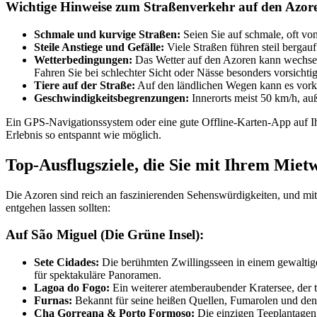
Wichtige Hinweise zum Straßenverkehr auf den Azor
Schmale und kurvige Straßen:
Seien Sie auf schmale, oft von
Steile Anstiege und Gefälle:
Viele Straßen führen steil bergau
Wetterbedingungen:
Das Wetter auf den Azoren kann wechselh
Fahren Sie bei schlechter Sicht oder Nässe besonders vorsichtig
Tiere auf der Straße:
Auf den ländlichen Wegen kann es vork
Geschwindigkeitsbegrenzungen:
Innerorts meist 50 km/h, auß
Ein GPS-Navigationssystem oder eine gute Offline-Karten-App auf Ih
Erlebnis so entspannt wie möglich.
Top-Ausflugsziele, die Sie mit Ihrem Miet
Die Azoren sind reich an faszinierenden Sehenswürdigkeiten, und mit 
entgehen lassen sollten:
Auf São Miguel (Die Grüne Insel):
Sete Cidades:
Die berühmten Zwillingsseen in einem gewaltig
für spektakuläre Panoramen.
Lagoa do Fogo:
Ein weiterer atemberaubender Kratersee, der ti
Furnas:
Bekannt für seine heißen Quellen, Fumarolen und den 
Cha Gorreana & Porto Formoso:
Die einzigen Teeplantagen 