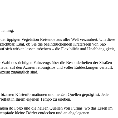
Buchung.
der üppigen Vegetation Reisende aus aller Welt verzaubert. Um diese
erzichtbar. Egal, ob Sie die beeindruckenden Kraterseen von São
uf sich wirken lassen möchten – die Flexibilität und Unabhängigkeit,
r Wahl des richtigen Fahrzeugs über die Besonderheiten der Straßen
enteuer auf den Azoren reibungslos und voller Entdeckungen verläuft.
hrzeug zugänglich sind.
 bizarren Küstenformationen und heißen Quellen geprägt ist. Jede
ielfalt in Ihrem eigenen Tempo zu erleben.
e Lagoa do Fogo und die heißen Quellen von Furnas, wo das Essen im
tenpfade kleine Dörfer entdecken und an abgelegenen