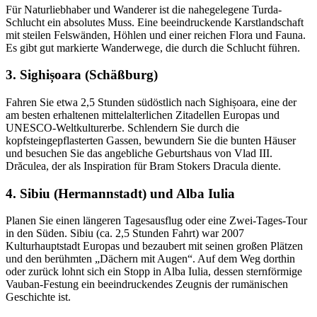
Für Naturliebhaber und Wanderer ist die nahegelegene Turda-
Schlucht ein absolutes Muss. Eine beeindruckende Karstlandschaft
mit steilen Felswänden, Höhlen und einer reichen Flora und Fauna.
Es gibt gut markierte Wanderwege, die durch die Schlucht führen.
3. Sighișoara (Schäßburg)
Fahren Sie etwa 2,5 Stunden südöstlich nach Sighișoara, eine der
am besten erhaltenen mittelalterlichen Zitadellen Europas und
UNESCO-Weltkulturerbe. Schlendern Sie durch die
kopfsteingepflasterten Gassen, bewundern Sie die bunten Häuser
und besuchen Sie das angebliche Geburtshaus von Vlad III.
Drăculea, der als Inspiration für Bram Stokers Dracula diente.
4. Sibiu (Hermannstadt) und Alba Iulia
Planen Sie einen längeren Tagesausflug oder eine Zwei-Tages-Tour
in den Süden. Sibiu (ca. 2,5 Stunden Fahrt) war 2007
Kulturhauptstadt Europas und bezaubert mit seinen großen Plätzen
und den berühmten „Dächern mit Augen“. Auf dem Weg dorthin
oder zurück lohnt sich ein Stopp in Alba Iulia, dessen sternförmige
Vauban-Festung ein beeindruckendes Zeugnis der rumänischen
Geschichte ist.