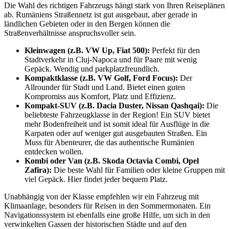
Die Wahl des richtigen Fahrzeugs hängt stark von Ihren Reiseplänen
ab. Rumäniens Straßennetz ist gut ausgebaut, aber gerade in
ländlichen Gebieten oder in den Bergen können die
Straßenverhältnisse anspruchsvoller sein.
Kleinwagen (z.B. VW Up, Fiat 500):
Perfekt für den
Stadtverkehr in Cluj-Napoca und für Paare mit wenig
Gepäck. Wendig und parkplatzfreundlich.
Kompaktklasse (z.B. VW Golf, Ford Focus):
Der
Allrounder für Stadt und Land. Bietet einen guten
Kompromiss aus Komfort, Platz und Effizienz.
Kompakt-SUV (z.B. Dacia Duster, Nissan Qashqai):
Die
beliebteste Fahrzeugklasse in der Region! Ein SUV bietet
mehr Bodenfreiheit und ist somit ideal für Ausflüge in die
Karpaten oder auf weniger gut ausgebauten Straßen. Ein
Muss für Abenteurer, die das authentische Rumänien
entdecken wollen.
Kombi oder Van (z.B. Skoda Octavia Combi, Opel
Zafira):
Die beste Wahl für Familien oder kleine Gruppen mit
viel Gepäck. Hier findet jeder bequem Platz.
Unabhängig von der Klasse empfehlen wir ein Fahrzeug mit
Klimaanlage, besonders für Reisen in den Sommermonaten. Ein
Navigationssystem ist ebenfalls eine große Hilfe, um sich in den
verwinkelten Gassen der historischen Städte und auf den