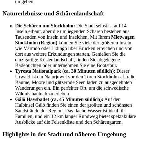
umgeben.
Naturerlebnisse und Schärenlandschaft
Die Schären um Stockholm:
Die Stadt selbst ist auf 14
Inseln erbaut, aber die umliegenden Schären bestehen aus
Tausenden von Inseln und Inselchen. Mit Ihrem
Mietwagen
Stockholm (Region)
können Sie viele der größeren Inseln
wie Värmdö oder Lidingö über Brücken erreichen und von
dort aus weitere Erkundungen starten. Genießen Sie die
einzigartige Küstenlandschaft, finden Sie abgelegene
Badebuchten oder unternehmen Sie eine Bootstour.
Tyresta Nationalpark (ca. 30 Minuten südlich):
Dieser
Urwald ist ein Naturjuwel vor den Toren Stockholms. Uralte
Bäume, Moore und glitzernde Seen laden zu ausgedehnten
Wanderungen ein. Ein perfekter Ort, um die schwedische
Wildnis hautnah zu erleben.
Gålö Havsbadet (ca. 45 Minuten südlich):
Auf der
Halbinsel Gålö finden Sie einen der größten und schönsten
Sandstrände der Region. Das flache Wasser ist ideal für
Familien, und ein 12 km langer Rundweg bietet spektakuläre
Ausblicke auf die Felsenküste und den Schärengarten.
Highlights in der Stadt und näheren Umgebung