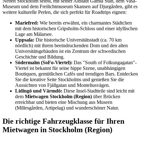
Neben Stockholm selbst, mit seiner Altstadt Gamla Stan, dem Vasa-
Museum und dem Freilichtmuseum Skansen auf Djurgården, gibt es
weitere kulturelle Perlen, die sich perfekt für Roadtrips eignen:
Mariefred:
Wie bereits erwähnt, ein charmantes Städtchen
mit dem historischen Gripsholm-Schloss und einer idyllischen
Lage am Mälarsee.
Uppsala:
Die historische Universitätsstadt (ca. 70 km
nördlich) mit ihrem beeindruckenden Dom und den alten
Universitätsgebäuden ist ein Zentrum der schwedischen
Geschichte und Bildung.
Södermalm (SoFo-Viertel):
Das "South of Folkungagatan"-
Viertel ist bekannt für seine hippe Szene, unabhängigen
Boutiquen, gemütlichen Cafés und trendigen Bars. Entdecken
Sie die kreative Seite Stockholms und genießen Sie die
Aussichten von Fjällgatan und Monteliusvägen.
Lidingö und Värmdö:
Diese Insel-Stadtteile sind leicht mit
dem
Mietwagen Stockholm (Region)
über Brücken
erreichbar und bieten eine Mischung aus Museen
(Millesgården, Artipelag) und wunderschöner Natur.
Die richtige Fahrzeugklasse für Ihren
Mietwagen in Stockholm (Region)