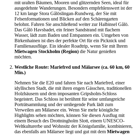
mit uralten Bäumen, Mooren und glitzernden Seen, ideal für
ausgedehnte Wanderungen. Besonders empfehlenswert ist der
12 km lange Stora Gålöslingan-Rundweg, der Sie mit
Felsenformationen und Blicken auf den Schärengarten
belohnt. Fahren Sie anschließend weiter zur Halbinsel Gålö.
Das Gålö Havsbadet, ein feiner Sandstrand mit flachem
Wasser, lädt zum Baden und Entspannen ein. Umgeben von
Birkenhainen ist dies der perfekte Ort für ein Picknick und
Familienausflüge. Ein idealer Roadtrip, wenn Sie mit Ihrem
Mietwagen Stockholm (Region)
die Natur genießen
möchten.
Westliche Route: Mariefred und Mälarsee (ca. 60 km, 60
Min.)
Nehmen Sie die E20 und fahren Sie nach Mariefred, einer
idyllischen Stadt, die mit ihren engen Gässchen, traditionellen
Holzhäusern und dem imposanten Gripsholm-Schloss
begeistert. Das Schloss ist berühmt für seine umfangreiche
Porträtsammlung und der umliegende Park lädt zum
Verweilen am Mälarsee ein. Wenn Sie mehr königliche
Highlights sehen möchten, können Sie diesen Ausflug mit
einem Besuch des Drottningholm Slott, einem UNESCO-
Weltkulturerbe und Wohnsitz der Königsfamilie, kombinieren,
das ebenfalls am Mälarsee liegt und gut mit dem
Mietwagen