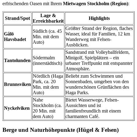
erfrischenden Oasen mit Ihrem
Mietwagen Stockholm (Region)
:
Lage &
Strand/Spot
Highlights
Erreichbarkeit
Größter Strand der Region, flaches
Südlich (ca. 45
Gålö
Wasser, ideal für Familien, 12 km
Min. mit dem
Havsbadet
Wanderweg mit Felsen-
Auto)
Ausblicken.
Sandstrand mit Volleyballfeldern,
Södermalm
Minigolf, Spielplätzen – ein
Tantolunden
(innerstädtisch)
urbaner Treffpunkt mit entspannter
Atmosphäre.
Nördlich (Haga
Beliebt zum Schwimmen und
Park, ca. 20
Sonnenbaden, umgeben von den
Brunnsviken
Min. mit dem
wunderschönen Grünflächen des
Auto)
Haga Parks.
Nahe
Bietet Wasserwege, Felsen-
Stockholm (ca.
Aussichten und ist
Nyckelviken
20 Min. mit
familienfreundlich mit einem
dem Auto)
charmanten Café.
Berge und Naturhöhepunkte (Hügel & Felsen)