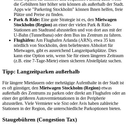
die Gebühren hier höher sein können als außerhalb der Stadt.
Apps wie "Parkering Stockholm" können Ihnen helfen, freie
Plätze und Preise zu finden.
Park & Ride:
Eine gute Strategie ist es, den
Mietwagen
Stockholm (Region)
an einer der vielen Park & Ride-
Stationen am Stadtrand abzustellen und von dort aus mit der
U-Bahn (Tunnelbana) oder dem Bus ins Zentrum zu fahren.
Flughäfen:
Am Flughafen Arlanda (ARN), etwa 35 km
nördlich von Stockholm, dem beliebtesten Abholort für
Mietwagen, gibt es ausreichend Langzeitparkplätze. Dies
kann eine Option sein, wenn Sie für einen längeren Zeitraum
(z.B. eine 7-Tage-Miete) einen sicheren Abstellplatz suchen.
Tipp: Langzeitparken außerhalb
Für längere Mietdauern oder mehrtägige Aufenthalte in der Stadt ist
es oft günstiger, den
Mietwagen Stockholm (Region)
etwas
außerhalb des Zentrums zu parken oder direkt am Flughafen oder an
einer der größeren Autovermietstationen in der Peripherie
abzustellen. Viele Vermieter wie Sixt oder Avis haben zahlreiche
Stationen in der Region, die unterschiedliche Parkoptionen bieten.
Staugebühren (Congestion Tax)