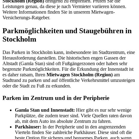
Stockholm (Region)
dringend zu empfehlen. Prüfen Sie die
Leistungen genau, da diese je nach Vermieter variieren können.
Weitere Informationen finden Sie in unserem Mietwagen-
Versicherungs-Ratgeber.
Parkmöglichkeiten und Staugebühren in
Stockholm
Das Parken in Stockholm kann, insbesondere im Stadtzentrum, eine
Herausforderung darstellen. Die historischen engen Gassen der
Altstadt (Gamla Stan) sind oft Fußgängerzonen oder haben sehr
begrenzte Parkmöglichkeiten. Für die Erkundung der Innenstadt ist
es daher ratsam, Ihren
Mietwagen Stockholm (Region)
am
Stadtrand zu parken und auf öffentliche Verkehrsmittel umzusteigen
oder die Stadt zu Fuß zu erkunden.
Parken im Zentrum und in der Peripherie
Gamla Stan und Innenstadt:
Hier gibt es nur sehr wenige
Parkplätze, die zudem teuer sind. Viele Quellen raten davon
ab, mit dem Auto ins absolute Zentrum zu fahren.
Parkhäuser:
In der Peripherie und in den angrenzenden
Vierteln finden Sie zahlreiche Parkhäuser. Diese sind oft die
beste Option für sicheres und bequemes Parken, auch wenn