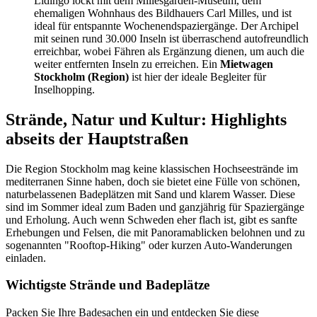
Lidingö lockt mit dem Millesgården-Museum, dem
ehemaligen Wohnhaus des Bildhauers Carl Milles, und ist
ideal für entspannte Wochenendspaziergänge. Der Archipel
mit seinen rund 30.000 Inseln ist überraschend autofreundlich
erreichbar, wobei Fähren als Ergänzung dienen, um auch die
weiter entfernten Inseln zu erreichen. Ein
Mietwagen
Stockholm (Region)
ist hier der ideale Begleiter für
Inselhopping.
Strände, Natur und Kultur: Highlights
abseits der Hauptstraßen
Die Region Stockholm mag keine klassischen Hochseestrände im
mediterranen Sinne haben, doch sie bietet eine Fülle von schönen,
naturbelassenen Badeplätzen mit Sand und klarem Wasser. Diese
sind im Sommer ideal zum Baden und ganzjährig für Spaziergänge
und Erholung. Auch wenn Schweden eher flach ist, gibt es sanfte
Erhebungen und Felsen, die mit Panoramablicken belohnen und zu
sogenannten "Rooftop-Hiking" oder kurzen Auto-Wanderungen
einladen.
Wichtigste Strände und Badeplätze
Packen Sie Ihre Badesachen ein und entdecken Sie diese