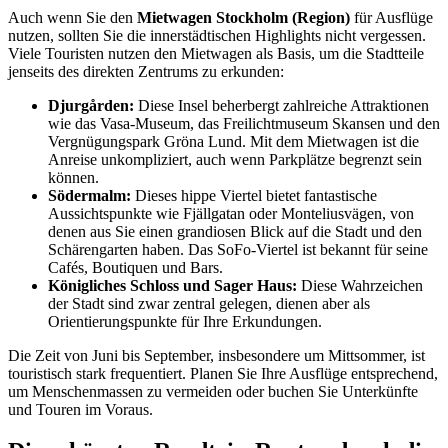
Auch wenn Sie den
Mietwagen Stockholm (Region)
für Ausflüge
nutzen, sollten Sie die innerstädtischen Highlights nicht vergessen.
Viele Touristen nutzen den Mietwagen als Basis, um die Stadtteile
jenseits des direkten Zentrums zu erkunden:
Djurgården:
Diese Insel beherbergt zahlreiche Attraktionen
wie das Vasa-Museum, das Freilichtmuseum Skansen und den
Vergnügungspark Gröna Lund. Mit dem Mietwagen ist die
Anreise unkompliziert, auch wenn Parkplätze begrenzt sein
können.
Södermalm:
Dieses hippe Viertel bietet fantastische
Aussichtspunkte wie Fjällgatan oder Monteliusvägen, von
denen aus Sie einen grandiosen Blick auf die Stadt und den
Schärengarten haben. Das SoFo-Viertel ist bekannt für seine
Cafés, Boutiquen und Bars.
Königliches Schloss und Sager Haus:
Diese Wahrzeichen
der Stadt sind zwar zentral gelegen, dienen aber als
Orientierungspunkte für Ihre Erkundungen.
Die Zeit von Juni bis September, insbesondere um Mittsommer, ist
touristisch stark frequentiert. Planen Sie Ihre Ausflüge entsprechend,
um Menschenmassen zu vermeiden oder buchen Sie Unterkünfte
und Touren im Voraus.