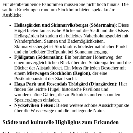
Für atemberaubende Panoramen müssen Sie nicht hoch hinaus. Die
sanften Erhebungen rund um Stockholm bieten spektakuläre
Ausblicke:
Hellasgården und Skinnarviksberget (Södermalm):
Diese
Hügel bieten fantastische Blicke auf die Stadt und die Ostsee.
Hellasgården ist zudem ein beliebtes Naherholungsgebiet mit
Wanderpfaden, Saunen und Bademöglichkeiten.
Skinnarviksberget ist Stockholms höchster natürlicher Punkt
und ein beliebter Treffpunkt bei Sonnenuntergang.
Fjällgatan (Södermalm):
Ein berühmter Höhenweg, der
einen unvergleichlichen Blick über den Schärengarten und die
Dächer der Altstadt bietet. Ein Muss für jeden Besucher mit
einem
Mietwagen Stockholm (Region)
, der eine
Postkartenansicht der Stadt sucht.
Haga Park und Rosendals Trädgård (Djurgården):
Hier
finden Sie leichte Hügel, historische Pavillons und
wunderschöne Gärten, die zu Picknicks und entspannten
Spaziergängen einladen.
Nyckelviken-Felsen:
Bieten weitere schöne Aussichtspunkte
über die Wasserwege und die umliegende Natur.
Städte und kulturelle Highlights zum Erkunden