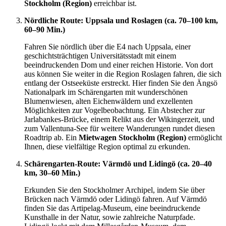
Stockholm (Region)
erreichbar ist.
Nördliche Route: Uppsala und Roslagen (ca. 70–100 km,
60–90 Min.)
Fahren Sie nördlich über die E4 nach Uppsala, einer
geschichtsträchtigen Universitätsstadt mit einem
beeindruckenden Dom und einer reichen Historie. Von dort
aus können Sie weiter in die Region Roslagen fahren, die sich
entlang der Ostseeküste erstreckt. Hier finden Sie den Ängsö
Nationalpark im Schärengarten mit wunderschönen
Blumenwiesen, alten Eichenwäldern und exzellenten
Möglichkeiten zur Vogelbeobachtung. Ein Abstecher zur
Jarlabankes-Brücke, einem Relikt aus der Wikingerzeit, und
zum Vallentuna-See für weitere Wanderungen rundet diesen
Roadtrip ab. Ein
Mietwagen Stockholm (Region)
ermöglicht
Ihnen, diese vielfältige Region optimal zu erkunden.
Schärengarten-Route: Värmdö und Lidingö (ca. 20–40
km, 30–60 Min.)
Erkunden Sie den Stockholmer Archipel, indem Sie über
Brücken nach Värmdö oder Lidingö fahren. Auf Värmdö
finden Sie das Artipelag-Museum, eine beeindruckende
Kunsthalle in der Natur, sowie zahlreiche Naturpfade.