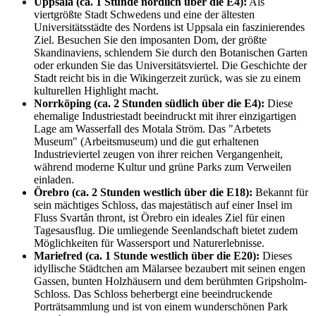
Uppsala (ca. 1 Stunde nördlich über die E4):
Als
viertgrößte Stadt Schwedens und eine der ältesten
Universitätsstädte des Nordens ist Uppsala ein faszinierendes
Ziel. Besuchen Sie den imposanten Dom, der größte
Skandinaviens, schlendern Sie durch den Botanischen Garten
oder erkunden Sie das Universitätsviertel. Die Geschichte der
Stadt reicht bis in die Wikingerzeit zurück, was sie zu einem
kulturellen Highlight macht.
Norrköping (ca. 2 Stunden südlich über die E4):
Diese
ehemalige Industriestadt beeindruckt mit ihrer einzigartigen
Lage am Wasserfall des Motala Ström. Das "Arbetets
Museum" (Arbeitsmuseum) und die gut erhaltenen
Industrieviertel zeugen von ihrer reichen Vergangenheit,
während moderne Kultur und grüne Parks zum Verweilen
einladen.
Örebro (ca. 2 Stunden westlich über die E18):
Bekannt für
sein mächtiges Schloss, das majestätisch auf einer Insel im
Fluss Svartån thront, ist Örebro ein ideales Ziel für einen
Tagesausflug. Die umliegende Seenlandschaft bietet zudem
Möglichkeiten für Wassersport und Naturerlebnisse.
Mariefred (ca. 1 Stunde westlich über die E20):
Dieses
idyllische Städtchen am Mälarsee bezaubert mit seinen engen
Gassen, bunten Holzhäusern und dem berühmten Gripsholm-
Schloss. Das Schloss beherbergt eine beeindruckende
Porträtsammlung und ist von einem wunderschönen Park