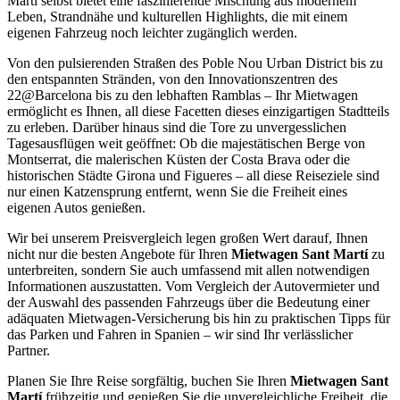
Martí selbst bietet eine faszinierende Mischung aus modernem
Leben, Strandnähe und kulturellen Highlights, die mit einem
eigenen Fahrzeug noch leichter zugänglich werden.
Von den pulsierenden Straßen des Poble Nou Urban District bis zu
den entspannten Stränden, von den Innovationszentren des
22@Barcelona bis zu den lebhaften Ramblas – Ihr Mietwagen
ermöglicht es Ihnen, all diese Facetten dieses einzigartigen Stadtteils
zu erleben. Darüber hinaus sind die Tore zu unvergesslichen
Tagesausflügen weit geöffnet: Ob die majestätischen Berge von
Montserrat, die malerischen Küsten der Costa Brava oder die
historischen Städte Girona und Figueres – all diese Reiseziele sind
nur einen Katzensprung entfernt, wenn Sie die Freiheit eines
eigenen Autos genießen.
Wir bei unserem Preisvergleich legen großen Wert darauf, Ihnen
nicht nur die besten Angebote für Ihren
Mietwagen Sant Martí
zu
unterbreiten, sondern Sie auch umfassend mit allen notwendigen
Informationen auszustatten. Vom Vergleich der Autovermieter und
der Auswahl des passenden Fahrzeugs über die Bedeutung einer
adäquaten Mietwagen-Versicherung bis hin zu praktischen Tipps für
das Parken und Fahren in Spanien – wir sind Ihr verlässlicher
Partner.
Planen Sie Ihre Reise sorgfältig, buchen Sie Ihren
Mietwagen Sant
Martí
frühzeitig und genießen Sie die unvergleichliche Freiheit, die