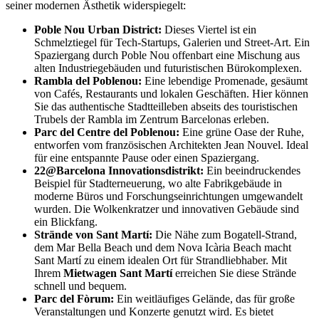
seiner modernen Ästhetik widerspiegelt:
Poble Nou Urban District:
Dieses Viertel ist ein
Schmelztiegel für Tech-Startups, Galerien und Street-Art. Ein
Spaziergang durch Poble Nou offenbart eine Mischung aus
alten Industriegebäuden und futuristischen Bürokomplexen.
Rambla del Poblenou:
Eine lebendige Promenade, gesäumt
von Cafés, Restaurants und lokalen Geschäften. Hier können
Sie das authentische Stadtteilleben abseits des touristischen
Trubels der Rambla im Zentrum Barcelonas erleben.
Parc del Centre del Poblenou:
Eine grüne Oase der Ruhe,
entworfen vom französischen Architekten Jean Nouvel. Ideal
für eine entspannte Pause oder einen Spaziergang.
22@Barcelona Innovationsdistrikt:
Ein beeindruckendes
Beispiel für Stadterneuerung, wo alte Fabrikgebäude in
moderne Büros und Forschungseinrichtungen umgewandelt
wurden. Die Wolkenkratzer und innovativen Gebäude sind
ein Blickfang.
Strände von Sant Martí:
Die Nähe zum Bogatell-Strand,
dem Mar Bella Beach und dem Nova Icària Beach macht
Sant Martí zu einem idealen Ort für Strandliebhaber. Mit
Ihrem
Mietwagen Sant Martí
erreichen Sie diese Strände
schnell und bequem.
Parc del Fòrum:
Ein weitläufiges Gelände, das für große
Veranstaltungen und Konzerte genutzt wird. Es bietet