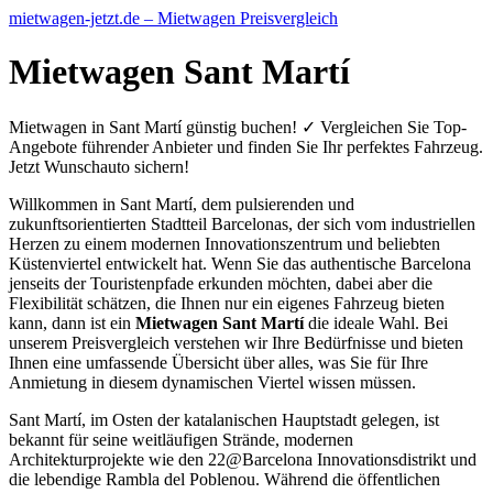
mietwagen-jetzt.de – Mietwagen Preisvergleich
Mietwagen Sant Martí
Mietwagen in Sant Martí günstig buchen! ✓ Vergleichen Sie Top-
Angebote führender Anbieter und finden Sie Ihr perfektes Fahrzeug.
Jetzt Wunschauto sichern!
Willkommen in Sant Martí, dem pulsierenden und
zukunftsorientierten Stadtteil Barcelonas, der sich vom industriellen
Herzen zu einem modernen Innovationszentrum und beliebten
Küstenviertel entwickelt hat. Wenn Sie das authentische Barcelona
jenseits der Touristenpfade erkunden möchten, dabei aber die
Flexibilität schätzen, die Ihnen nur ein eigenes Fahrzeug bieten
kann, dann ist ein
Mietwagen Sant Martí
die ideale Wahl. Bei
unserem Preisvergleich verstehen wir Ihre Bedürfnisse und bieten
Ihnen eine umfassende Übersicht über alles, was Sie für Ihre
Anmietung in diesem dynamischen Viertel wissen müssen.
Sant Martí, im Osten der katalanischen Hauptstadt gelegen, ist
bekannt für seine weitläufigen Strände, modernen
Architekturprojekte wie den 22@Barcelona Innovationsdistrikt und
die lebendige Rambla del Poblenou. Während die öffentlichen