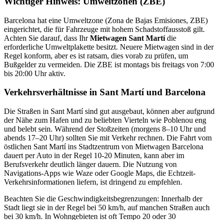
Wichtiger Hinweis: Umweltzonen (ZBE)
Barcelona hat eine Umweltzone (Zona de Bajas Emisiones, ZBE)
eingerichtet, die für Fahrzeuge mit hohem Schadstoffausstoß gilt.
Achten Sie darauf, dass Ihr
Mietwagen Sant Martí
die
erforderliche Umweltplakette besitzt. Neuere Mietwagen sind in der
Regel konform, aber es ist ratsam, dies vorab zu prüfen, um
Bußgelder zu vermeiden. Die ZBE ist montags bis freitags von 7:00
bis 20:00 Uhr aktiv.
Verkehrsverhältnisse in Sant Martí und Barcelona
Die Straßen in Sant Martí sind gut ausgebaut, können aber aufgrund
der Nähe zum Hafen und zu beliebten Vierteln wie Poblenou eng
und belebt sein. Während der Stoßzeiten (morgens 8–10 Uhr und
abends 17–20 Uhr) sollten Sie mit Verkehr rechnen. Die Fahrt vom
östlichen Sant Martí ins Stadtzentrum von Mietwagen Barcelona
dauert per Auto in der Regel 10-20 Minuten, kann aber im
Berufsverkehr deutlich länger dauern. Die Nutzung von
Navigations-Apps wie Waze oder Google Maps, die Echtzeit-
Verkehrsinformationen liefern, ist dringend zu empfehlen.
Beachten Sie die Geschwindigkeitsbegrenzungen: Innerhalb der
Stadt liegt sie in der Regel bei 50 km/h, auf manchen Straßen auch
bei 30 km/h. In Wohngebieten ist oft Tempo 20 oder 30