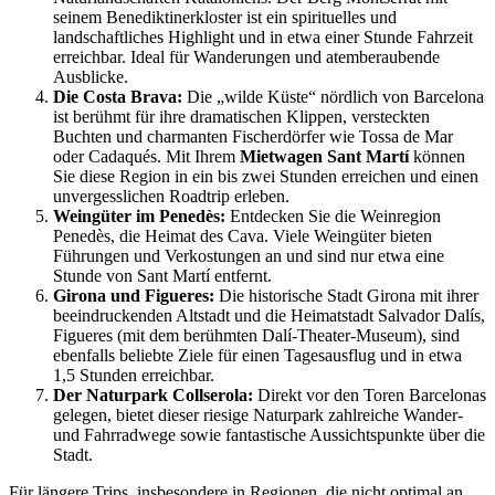
seinem Benediktinerkloster ist ein spirituelles und
landschaftliches Highlight und in etwa einer Stunde Fahrzeit
erreichbar. Ideal für Wanderungen und atemberaubende
Ausblicke.
Die Costa Brava:
Die „wilde Küste“ nördlich von Barcelona
ist berühmt für ihre dramatischen Klippen, versteckten
Buchten und charmanten Fischerdörfer wie Tossa de Mar
oder Cadaqués. Mit Ihrem
Mietwagen Sant Martí
können
Sie diese Region in ein bis zwei Stunden erreichen und einen
unvergesslichen Roadtrip erleben.
Weingüter im Penedès:
Entdecken Sie die Weinregion
Penedès, die Heimat des Cava. Viele Weingüter bieten
Führungen und Verkostungen an und sind nur etwa eine
Stunde von Sant Martí entfernt.
Girona und Figueres:
Die historische Stadt Girona mit ihrer
beeindruckenden Altstadt und die Heimatstadt Salvador Dalís,
Figueres (mit dem berühmten Dalí-Theater-Museum), sind
ebenfalls beliebte Ziele für einen Tagesausflug und in etwa
1,5 Stunden erreichbar.
Der Naturpark Collserola:
Direkt vor den Toren Barcelonas
gelegen, bietet dieser riesige Naturpark zahlreiche Wander-
und Fahrradwege sowie fantastische Aussichtspunkte über die
Stadt.
Für längere Trips, insbesondere in Regionen, die nicht optimal an