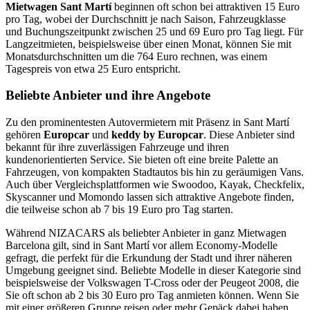
Mietwagen Sant Martí
beginnen oft schon bei attraktiven 15 Euro
pro Tag, wobei der Durchschnitt je nach Saison, Fahrzeugklasse
und Buchungszeitpunkt zwischen 25 und 69 Euro pro Tag liegt. Für
Langzeitmieten, beispielsweise über einen Monat, können Sie mit
Monatsdurchschnitten um die 764 Euro rechnen, was einem
Tagespreis von etwa 25 Euro entspricht.
Beliebte Anbieter und ihre Angebote
Zu den prominentesten Autovermietern mit Präsenz in Sant Martí
gehören
Europcar
und
keddy by Europcar
. Diese Anbieter sind
bekannt für ihre zuverlässigen Fahrzeuge und ihren
kundenorientierten Service. Sie bieten oft eine breite Palette an
Fahrzeugen, von kompakten Stadtautos bis hin zu geräumigen Vans.
Auch über Vergleichsplattformen wie Swoodoo, Kayak, Checkfelix,
Skyscanner und Momondo lassen sich attraktive Angebote finden,
die teilweise schon ab 7 bis 19 Euro pro Tag starten.
Während NIZACARS als beliebter Anbieter in ganz Mietwagen
Barcelona gilt, sind in Sant Martí vor allem Economy-Modelle
gefragt, die perfekt für die Erkundung der Stadt und ihrer näheren
Umgebung geeignet sind. Beliebte Modelle in dieser Kategorie sind
beispielsweise der Volkswagen T-Cross oder der Peugeot 2008, die
Sie oft schon ab 2 bis 30 Euro pro Tag anmieten können. Wenn Sie
mit einer größeren Gruppe reisen oder mehr Gepäck dabei haben,