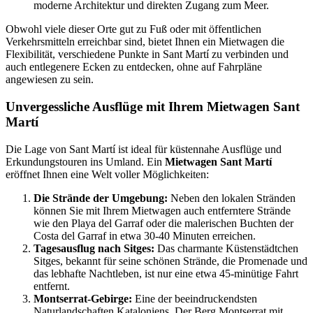
moderne Architektur und direkten Zugang zum Meer.
Obwohl viele dieser Orte gut zu Fuß oder mit öffentlichen
Verkehrsmitteln erreichbar sind, bietet Ihnen ein Mietwagen die
Flexibilität, verschiedene Punkte in Sant Martí zu verbinden und
auch entlegenere Ecken zu entdecken, ohne auf Fahrpläne
angewiesen zu sein.
Unvergessliche Ausflüge mit Ihrem Mietwagen Sant
Martí
Die Lage von Sant Martí ist ideal für küstennahe Ausflüge und
Erkundungstouren ins Umland. Ein
Mietwagen Sant Martí
eröffnet Ihnen eine Welt voller Möglichkeiten:
Die Strände der Umgebung:
Neben den lokalen Stränden
können Sie mit Ihrem Mietwagen auch entferntere Strände
wie den Playa del Garraf oder die malerischen Buchten der
Costa del Garraf in etwa 30-40 Minuten erreichen.
Tagesausflug nach Sitges:
Das charmante Küstenstädtchen
Sitges, bekannt für seine schönen Strände, die Promenade und
das lebhafte Nachtleben, ist nur eine etwa 45-minütige Fahrt
entfernt.
Montserrat-Gebirge:
Eine der beeindruckendsten
Naturlandschaften Kataloniens. Der Berg Montserrat mit