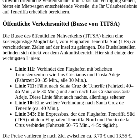
Obwohl öffentliche Verkehrsmittel und Taxis zur Verfügung stehen,
bietet ein Mietwagen entscheidende Vorteile, die Ihr Urlaubserlebnis
auf Teneriffa erheblich bereichern.
Öffentliche Verkehrsmittel (Busse von TITSA)
Die Busse des öffentlichen Nahverkehrs (TITSA) bieten eine
kostengünstige Möglichkeit, vom Flughafen Teneriffa Süd (TFS) zu
verschiedenen Zielen auf der Insel zu gelangen. Die Bushaltestellen
befinden sich direkt vor dem Ankunftsbereich. Hier sind einige der
wichtigsten Linien:
Linie 111:
Verbindet den Flughafen mit beliebten
Touristenzentren wie Los Cristianos und Costa Adeje
(Fahrtzeit 20–35 Min., alle 30 Min.).
Linie 711:
Fährt nach Santa Cruz de Tenerife (Fahrtzeit 40–
46 Min., alle 30 Min.) und auch nach Los Cristianos/Costa
Adeje. Diese Linie fährt auch nachts, allerdings seltener.
Linie 10:
Eine weitere Verbindung nach Santa Cruz de
Tenerife (ca. 40 Min.).
Linie 343:
Ein Expressbus, der den Flughafen Teneriffa Süd
(TFS) mit dem Flughafen Teneriffa Nord und Puerto de la
Cruz verbindet (Fahrtzeit 50–75 Min., 4–5x täglich).
Die Preise variieren je nach Ziel zwischen ca. 3,70 € und 13,55 €.