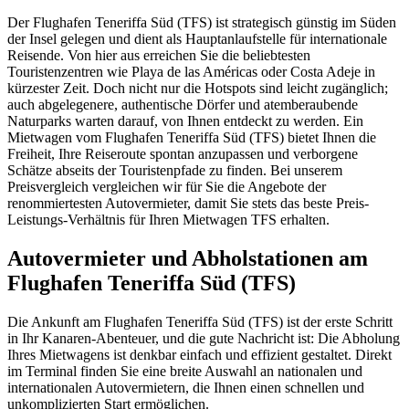
Der Flughafen Teneriffa Süd (TFS) ist strategisch günstig im Süden
der Insel gelegen und dient als Hauptanlaufstelle für internationale
Reisende. Von hier aus erreichen Sie die beliebtesten
Touristenzentren wie Playa de las Américas oder Costa Adeje in
kürzester Zeit. Doch nicht nur die Hotspots sind leicht zugänglich;
auch abgelegenere, authentische Dörfer und atemberaubende
Naturparks warten darauf, von Ihnen entdeckt zu werden. Ein
Mietwagen vom Flughafen Teneriffa Süd (TFS) bietet Ihnen die
Freiheit, Ihre Reiseroute spontan anzupassen und verborgene
Schätze abseits der Touristenpfade zu finden. Bei unserem
Preisvergleich vergleichen wir für Sie die Angebote der
renommiertesten Autovermieter, damit Sie stets das beste Preis-
Leistungs-Verhältnis für Ihren Mietwagen TFS erhalten.
Autovermieter und Abholstationen am
Flughafen Teneriffa Süd (TFS)
Die Ankunft am Flughafen Teneriffa Süd (TFS) ist der erste Schritt
in Ihr Kanaren-Abenteuer, und die gute Nachricht ist: Die Abholung
Ihres Mietwagens ist denkbar einfach und effizient gestaltet. Direkt
im Terminal finden Sie eine breite Auswahl an nationalen und
internationalen Autovermietern, die Ihnen einen schnellen und
unkomplizierten Start ermöglichen.