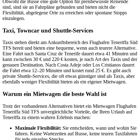
Obwohl die Busse eine gute Option für preisbewusste Reisende
sind, sind sie an Fahrpläne gebunden und bieten nicht die
Flexibilität, abgelegene Orte zu erreichen oder spontane Stopps
einzulegen.
Taxi, Towncar und Shuttle-Services
Taxis stehen direkt am Ankunftsbereich des Flughafen Teneriffa Süd
TFS bereit und bieten eine bequeme, wenn auch teurere Alternative.
Eine Fahrt nach Santa Cruz de Tenerife dauert etwa 41 Minuten und
kann zwischen 30 € und 220 € kosten, je nach Art des Taxis und der
genauen Destination. Nach Costa Adeje oder Los Cristianos dauert
die Fahrt etwa 12–20 Minuten und kostet rund 25 €. Es gibt auch
private Shuttle-Services, die oft etwas günstiger sind als Taxis, aber
ebenfalls weniger Flexibilität bieten als ein eigener Mietwagen.
Warum ein Mietwagen die beste Wahl ist
Trotz der vorhandenen Alternativen bietet ein Mietwagen Flughafen
Teneriffa Süd TFS unvergleichliche Vorteile, die Ihren Urlaub auf
Teneriffa zu einem wahren Erlebnis machen:
Maximale Flexibilität:
Sie entscheiden, wann und wohin Sie
fahren. Keine Wartezeiten auf Busse, keine teuren Taxifahrten
für jede einzelne Strecke.