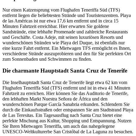
Nur einen Katzensprung vom Flughafen Teneriffa Süd (TFS)
entfernt liegen die beliebtesten Strände und Touristenzentren. Playa
de las Américas ist nur etwa 17,6 km entfernt und in circa 15
Minuten Fahrtzeit erreichbar. Hier erwarten Sie goldene
Sandstrände, eine lebhafte Promenade und zahlreiche Restaurants
und Geschäfte. Costa Adeje, mit seinen luxuriösen Resorts und
wunderschönen Stränden wie Playa del Duque, ist ebenfalls nur
eine kurze Fahrt entfernt. Ein Mietwagen TFS ermöglicht es Ihnen,
verschiedene Strände auszuprobieren und den für Sie perfekten Ort
zum Sonnenbaden und Schwimmen zu finden.
Die charmante Hauptstadt Santa Cruz de Tenerife
Die Inselhauptstadt Santa Cruz de Tenerife liegt etwa 62 km vom
Flughafen Teneriffa Süd (TFS) entfernt und ist in etwa 41 Minuten
Fahrtzeit zu erreichen. Hier können Sie das Auditorio de Tenerife,
den lebhaften Markt Nuestra Señora de África und den
wunderschönen Parque García Sanabria erkunden. Schlendern Sie
durch die Einkaufsstraßen oder entspannen Sie am Stadtstrand Playa
de Las Teresitas. Ein Tagesausflug nach Santa Cruz bietet eine
perfekte Mischung aus Kultur, Shopping und Entspannung. Nutzen
Sie Ihren Mietwagen Teneriffa, um auch das nahegelegene
UNESCO-Weltkulturerbe San Cristóbal de La Laguna zu besuchen.